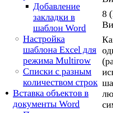
Добавление
8 
закладки в
Ви
шаблон Word
Настройка
Ка
шаблона Excel для
од
режима Multirow
(р
Списки с разным
ис
количеством строк
ша
Вставка объектов в
лю
документы Word
си