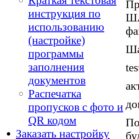
Краткая текстовая
Пр
инструкция по
ША
использованию
фа
(настройке)
Ш
программы
заполнения
tes
документов
ак
Распечатка
до
пропусков с фото и
QR кодом
По
Заказать настройку
бу