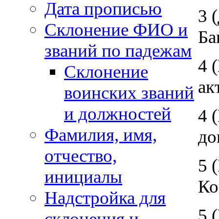
Дата прописью
3 
Склонение ФИО и
Ба
званий по падежам
4 
Склонение
ак
воинских званий
и должностей
4 
Фамилия, имя,
до
отчество,
5 
инициалы
Ко
Надстройка для
5 
склонения и