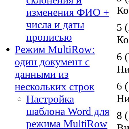
Ко
изменения ФИО +
числа и даты
5 
прописью
Ко
Режим MultiRow:
6 
один документ с
Ни
данными из
6 
нескольких строк
Ни
Настройка
шаблона Word для
8 
режима MultiRow
Ви