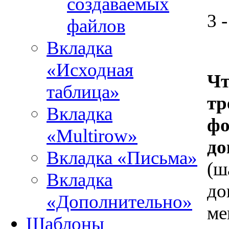
создаваемых
3 
файлов
Вкладка
«Исходная
Чт
таблица»
тр
Вкладка
фо
«Multirow»
до
Вкладка «Письма»
(ш
Вкладка
до
«Дополнительно»
ме
Шаблоны