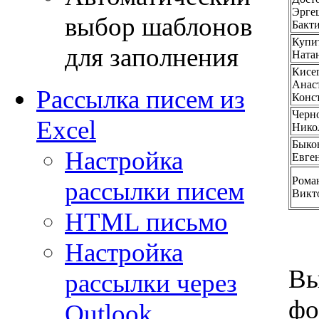
Эрге
выбор шаблонов
Бакт
Купи
для заполнения
Ната
Кисе
Анас
Рассылка писем из
Конс
Черн
Excel
Нико
Быко
Настройка
Евге
Рома
рассылки писем
Викт
HTML письмо
Настройка
Вы
рассылки через
фо
Outlook