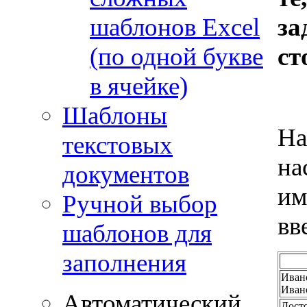
шаблонов Excel
за
(по одной букве
ст
в ячейке)
Шаблоны
На
текстовых
на
документов
им
Ручной выбор
вв
шаблонов для
заполнения
Иван
Иван
Автоматический
Дост