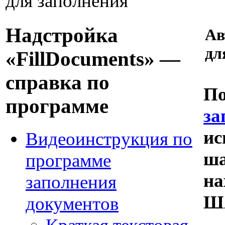
для заполнения
Надстройка
Ав
дл
«FillDocuments» —
справка по
По
программе
за
ис
Видеоинструкция по
ша
программе
на
заполнения
Ш
документов