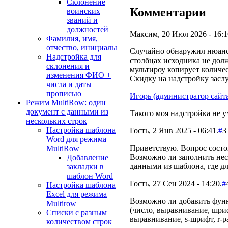
Склонение
Комментарии
воинских
званий и
должностей
Максим, 20 Июл 2026 - 16:1
Фамилия, имя,
отчество, инициалы
Случайно обнаружил нюанс 
Надстройка для
столбцах исходника не дол
склонения и
мультироу копирует количес
изменения ФИО +
Скидку на надстройку заслу
числа и даты
прописью
Игорь (администратор сайт
Режим MultiRow: один
документ с данными из
Такого моя надстройка не у
нескольких строк
Настройка шаблона
Гость, 2 Янв 2025 - 06:41.
#
3
Word для режима
Приветствую. Вопрос состо
MultiRow
Возможно ли заполнить нес
Добавление
данными из шаблона, где для
закладки в
шаблон Word
Гость, 27 Сен 2024 - 14:20.
#
Настройка шаблона
Excel для режима
Возможно ли добавить функ
Multirow
(число, выравнивание, шрифт
Списки с разным
выравнивание, s-шрифт, r-ра
количеством строк