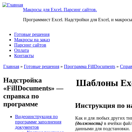
Макросы для Excel. Парсинг сайтов.
Программист Excel. Надстройки для Excel, и макросы
Готовые решения
Макросы на заказ
Парсинг сайтов
Оплата
Контакты
Главная
»
Готовые решения
»
Программа FillDocuments
»
Справ
Надстройка
Шаблоны Ex
«FillDocuments» —
справка по
программе
Инструкция по н
Видеоинструкция по
Как и для любых других ти
программе заполнения
{должность}
в ячейки файл
документов
данными для подстановки.