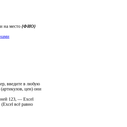
ии на место
{ФИО}
онами
ер, введите в любую
 (артикулов, цен) они
 ней 123, — Excel
(Excel всё равно