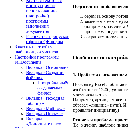
Краткая текстовая
инструкция по
Подготовить шаблон очень
использованию
(настройке)
берём за основу гото
программы
заменяем в нём в нуж
заполнения
(например, заменяем
документов
программа подставила
Распечатка пропусков
сохраняем полученны
с фото и QR кодом
Заказать настройку
шаблонов документов
Особенности настройк
Настройки программы
FillDocuments
Вкладка «Основные»
Вкладка «Создание
1. Проблема с искажением
файлов»
Настройка имён
Поскольку Excel любит авт
создаваемых
ячейку текст 12-06, увидит
файлов
могут искажаться.
Вкладка «Исходная
Например, артикул может по
таблица»
обрезал «лишние» нули). И 
Вкладка «Multirow»
проявляет инициативу)
Вкладка «Письма»
Вкладка
Решается проблема просто,
«Дополнительно»
Т.е. в ячейку шаблона пиш