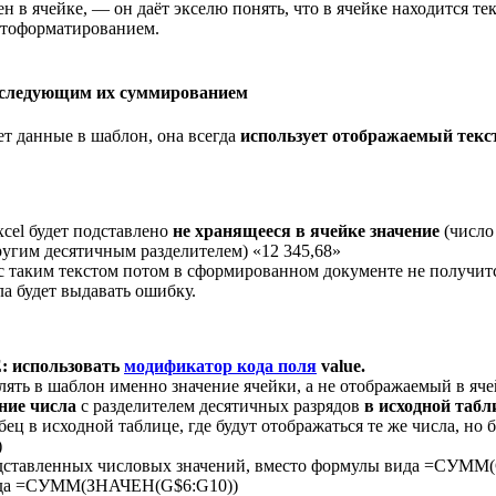
н в ячейке, — он даёт экселю понять, что в ячейке находится тек
автоформатированием.
последующим их суммированием
ет данные в шаблон, она всегда
использует отображаемый текс
xcel будет подставлено
не хранящееся в ячейке значение
(число
ругим десятичным разделителем) «12 345,68»
 с таким текстом потом в сформированном документе не получит
а будет выдавать ошибку.
использовать
модификатор кода поля
value.
лять в шаблон именно значение ячейки, а не отображаемый в ячей
ние числа
с разделителем десятичных разрядов
в исходной табл
ец в исходной таблице, где будут отображаться те же числа, но
)
дставленных числовых значений, вместо формулы вида =СУММ
да =СУММ(ЗНАЧЕН(G$6:G10))