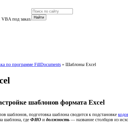
 VBA под заказ.
ка по программе FillDocuments
» Шаблоны Excel
cel
астройке шаблонов формата Excel
пов шаблонов, подготовка шаблона сводится к подстановке
кодо
а шаблона, где
ФИО
и
должность
— название столбцов из исх