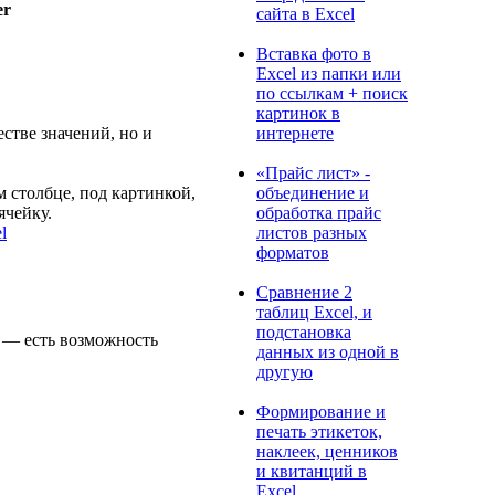
er
сайта в Excel
Вставка фото в
Excel из папки или
по ссылкам + поиск
картинок в
интернете
стве значений, но и
«Прайс лист» -
объединение и
м столбце, под картинкой,
обработка прайс
ячейку.
листов разных
l
форматов
Сравнение 2
таблиц Excel, и
подстановка
, — есть возможность
данных из одной в
другую
Формирование и
печать этикеток,
наклеек, ценников
и квитанций в
Excel