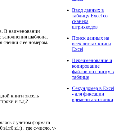
Ввод данных в
таблицу Excel со
сканера
штрихкодов
а. В наименовании
е заполнения шаблона,
Поиск данных на
я ячейки с ее номером.
всех листах книги
Excel
Переименование и
копирование
файлов по списку в
таблице
Секундомер в Excel
- для фиксации
дной книги эксель
времени автогонки
троки и т.д.?
ялось с учетом формата
1;r0;z1;) , где с-число, v-