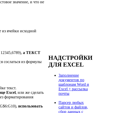
стовое значение, и что не
т
из ячейки исходной
 12345,6789),
а ТЕКСТ
НАДСТРОЙКИ
ся сослаться из формулы
ДЛЯ EXCEL
Заполнение
документов по
шаблонам Word и
ке текст.
Excel + рассылка
ице Excel
, или же сделать
почты
 без форматирования
Парсер любых
(G$6:G10),
использовать
сайтов и файлов,
сбор данных с