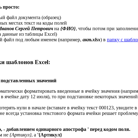
 просто:
вый файл документа (образец)
ных местах текст на коды полей
Иванов Сергей Петрович
на
{ФИО}
, чтобы потом при заполнен
 данные из таблицы Excel)
й файл под любым именем (например,
акт.xlsx
) в
папку с шабл
и шаблонов Excel:
 подставленных значений
оматически форматировать введенные в ячейку значения (наприм
е в ячейке дату 12 июля), то при подстановке некоторых значений
терять нули в начале (вставьте в ячейку текст 000123, увидите в
не всегда установка текстового формата ячейки решает проблему 
 - добавлением одинарного апострофа ' перед кодом поля.
ем не
{Артикул}
, а
'{Артикул}