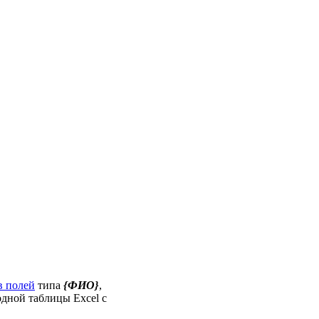
в полей
типа
{ФИО}
,
одной таблицы Excel с