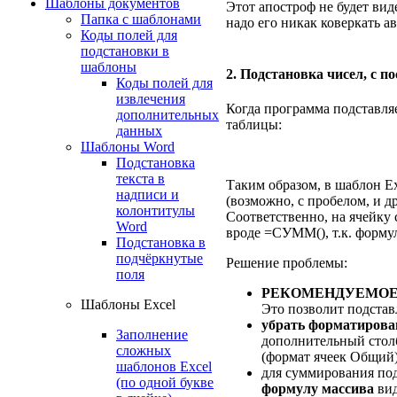
Шаблоны документов
Этот апостроф не будет виде
Папка с шаблонами
надо его никак коверкать 
Коды полей для
подстановки в
шаблоны
2. Подстановка чисел, с 
Коды полей для
извлечения
Когда программа подставля
дополнительных
таблицы:
данных
Шаблоны Word
Подстановка
текста в
Таким образом, в шаблон E
надписи и
(возможно, с пробелом, и д
колонтитулы
Соответственно, на ячейку
Word
вроде =СУММ(), т.к. формул
Подстановка в
подчёркнутые
Решение проблемы:
поля
РЕКОМЕНДУЕМОЕ: 
Шаблоны Excel
Это позволит подстав
убрать форматирова
Заполнение
дополнительный столб
сложных
(формат ячеек Общий
шаблонов Excel
для суммирования по
(по одной букве
формулу массива
ви