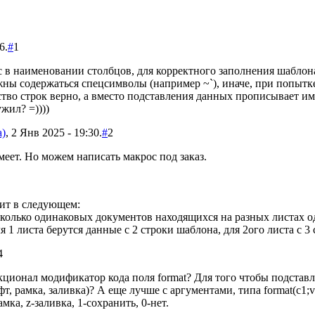
6.
#
1
в наименовании столбцов, для корректного заполнения шаблон
жны содержаться спецсимволы (например ~`), иначе, при попытк
тво строк верно, а вместо подставления данных прописывает им
жил? =))))
а)
, 2 Янв 2025 - 19:30.
#
2
меет. Но можем написать макрос под заказ.
ит в следующем:
колько одинаковых документов находящихся на разных листах о
 1 листа берутся данные с 2 строки шаблона, для 2ого листа с 3 с
4
ционал модификатор кода поля format? Для того чтобы подставл
, рамка, заливка)? А еще лучше с аргументами, типа format(с1;v0;s
мка, z-заливка, 1-сохранить, 0-нет.