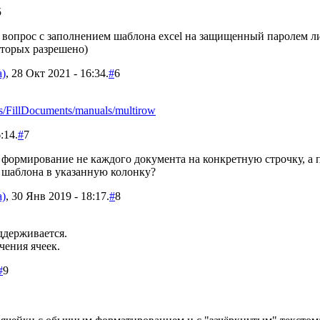
5
 вопрос с заполнением шаблона excel на защищенный паролем ли
оторых разрешено)
а)
, 28 Окт 2021 - 16:34.
#
6
es/FillDocuments/manuals/multirow
:14.
#
7
 формирование не каждого документа на конкретную строчку, а 
 шаблона в указанную колонку?
а)
, 30 Янв 2019 - 18:17.
#
8
ддерживается.
чения ячеек.
#
9