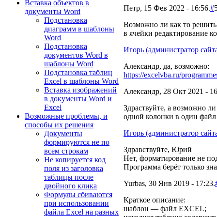
Вставка объектов в
Петр, 15 Фев 2022 - 16:56.
#
документы Word
Подстановка
Возможно ли как то решить
диаграмм в шаблоны
в ячейки редактирование к
Word
Подстановка
Игорь (администратор сайт
документов Word в
шаблоны Word
Александр, да, возможно:
Подстановка таблиц
https://excelvba.ru/programm
Excel в шаблоны Word
Вставка изображений
Александр, 28 Окт 2021 - 16
в документы Word и
Excel
Здраствуйте, а возможно ли
Возможные проблемы, и
одной колонки в один файл
способы их решения
Игорь (администратор сайт
Документы
формируются не по
Здравствуйте, Юрий
всем строкам
Нет, форматирование не по
Не копируется код
Программа берёт только зна
поля из заголовка
таблицы после
Yurbas, 30 Янв 2019 - 17:23.
двойного клика
Формулы сбиваются
Краткое описание:
при использовании
шаблон — файл EXCEL;
файла Excel на разных