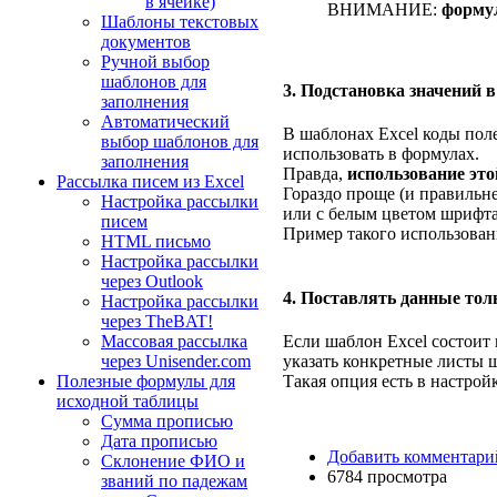
в ячейке)
ВНИМАНИЕ:
формул
Шаблоны текстовых
документов
Ручной выбор
шаблонов для
3. Подстановка значений 
заполнения
Автоматический
В шаблонах Excel коды поле
выбор шаблонов для
использовать в формулах.
заполнения
Правда,
использование это
Рассылка писем из Excel
Гораздо проще (и правильне
Настройка рассылки
или с белым цветом шрифта)
писем
Пример такого использован
HTML письмо
Настройка рассылки
через Outlook
4. Поставлять данные то
Настройка рассылки
через TheBAT!
Массовая рассылка
Если шаблон Excel состоит 
через Unisender.com
указать конкретные листы 
Полезные формулы для
Такая опция есть в настрой
исходной таблицы
Сумма прописью
Дата прописью
Добавить комментари
Склонение ФИО и
6784 просмотра
званий по падежам