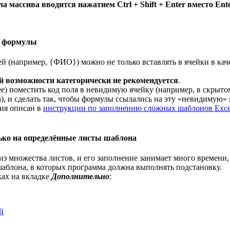
а массива вводится нажатием Ctrl + Shift + Enter вместо Ent
в формулы
й (например, {ФИО}) можно не только вставлять в ячейки в каче
й возможности категорически не рекомендуется
.
е) поместить код поля в невидимую ячейку (например, в скрыто
, и сделать так, чтобы формулы ссылались на эту «невидимую» 
ия описан в
инструкции по заполнению сложных шаблонов Exce
лько на определённые листы шаблона
из множества листов, и его заполнение занимает много времени
шаблона, в которых программа должна выполнять подстановку.
ках на вкладке
Дополнительно
:
й