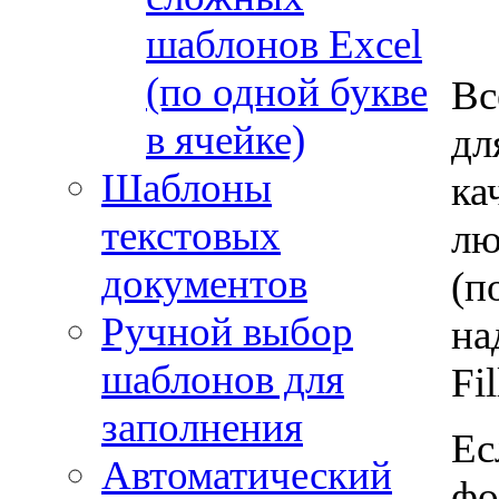
шаблонов Excel
(по одной букве
Вс
в ячейке)
дл
Шаблоны
ка
текстовых
лю
документов
(п
Ручной выбор
на
шаблонов для
Fi
заполнения
Ес
Автоматический
фо