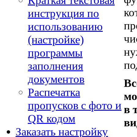
Краткая текстовая
ко
инструкция по
пр
использованию
чи
(настройке)
ну
программы
по
заполнения
документов
Вс
Распечатка
мо
пропусков с фото и
в 
QR кодом
ви
Заказать настройку