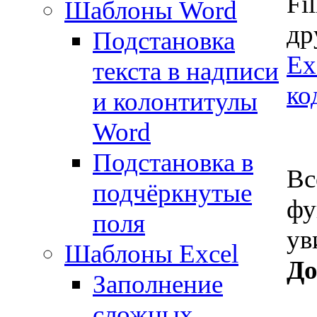
Fi
Шаблоны Word
др
Подстановка
Ex
текста в надписи
ко
и колонтитулы
Word
Подстановка в
Вс
подчёркнутые
фу
поля
ув
Шаблоны Excel
До
Заполнение
сложных