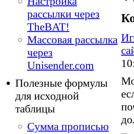
Настройка
рассылки через
К
TheBAT!
Иг
Массовая рассылка
са
через
10
Unisender.com
Мо
Полезные формулы
ес
для исходной
по
таблицы
до
Сумма прописью