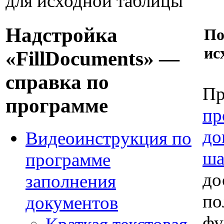
для исходной таблицы
Надстройка
По
ис
«FillDocuments» —
справка по
Пр
программе
пр
до
Видеоинструкция по
ша
программе
до
заполнения
по
документов
фу