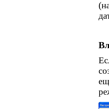
(н
да
Вл
Ес
со
ещ
ре