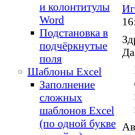
и колонтитулы
Иг
Word
16
Подстановка в
Зд
подчёркнутые
Да
поля
Шаблоны Excel
Заполнение
сложных
шаблонов Excel
(по одной букве
Ав