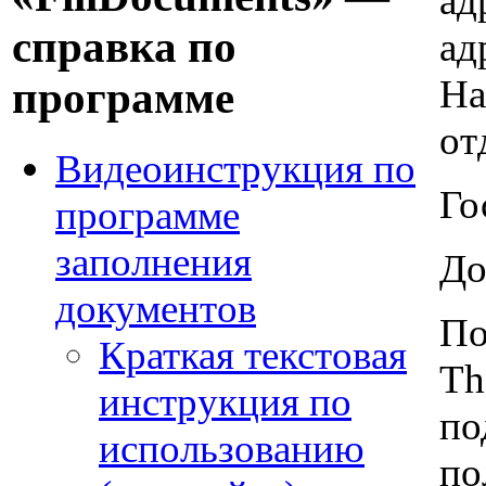
ад
справка по
ад
На
программе
от
Видеоинструкция по
Го
программе
заполнения
До
документов
По
Краткая текстовая
Th
инструкция по
по
использованию
по