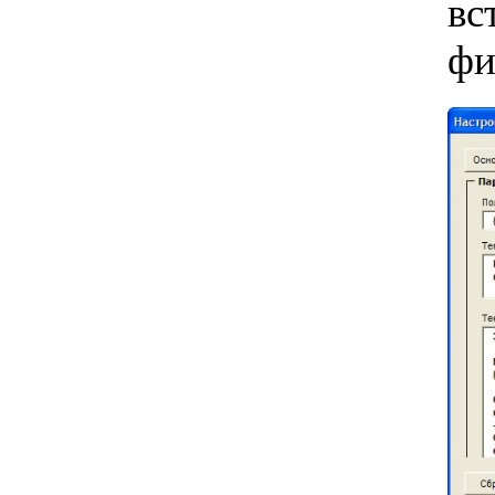
вс
фи