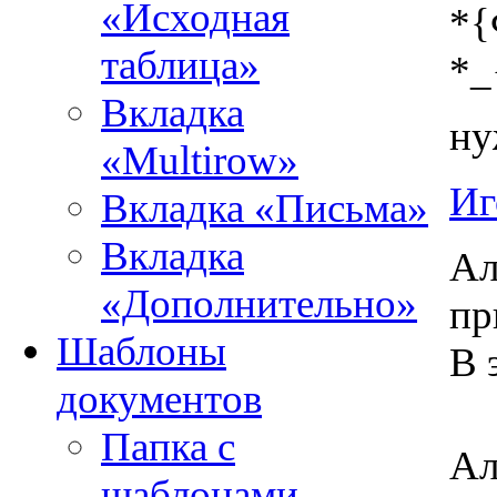
«Исходная
*
таблица»
*_
Вкладка
ну
«Multirow»
Иг
Вкладка «Письма»
Вкладка
Ал
«Дополнительно»
пр
Шаблоны
В 
документов
Папка с
Ал
шаблонами