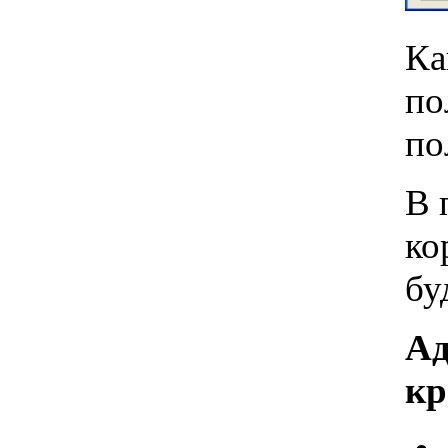
Ка
по
по
В 
ко
бу
Ад
кр