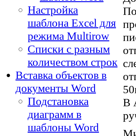
Настройка
По
шаблона Excel для
пр
режима Multirow
пи
Списки с разным
от
количеством строк
сл
Вставка объектов в
от
документы Word
50
Подстановка
В 
диаграмм в
ру
шаблоны Word
Ми