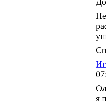
До
Не
ра
ун
Сп
Иг
07
Ол
я 