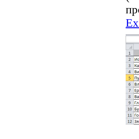
пр
Ex