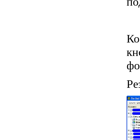
по
Ко
кн
фо
Ре