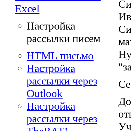
Си
Excel
Ив
Настройка
Си
рассылки писем
ма
Ну
HTML письмо
"з
Настройка
рассылки через
Се
Outlook
До
Настройка
от
рассылки через
Уч