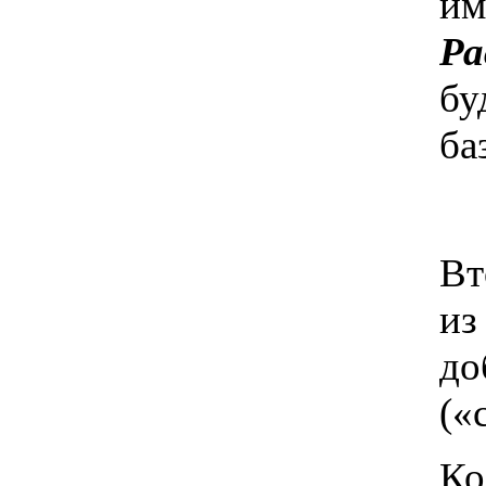
им
Ра
бу
ба
Вт
из
до
(«
Ко