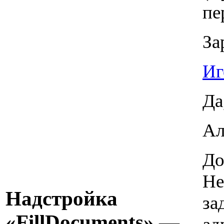
пе
За
Иг
Да
Ал
До
Не
Надстройка
за
«FillDocuments» —