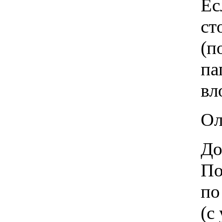
Ес
ст
(п
па
вл
Ол
До
По
по
(с