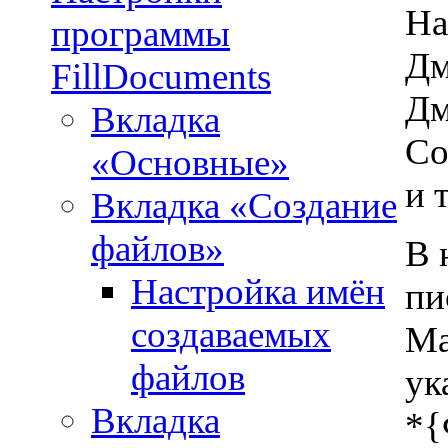
На
программы
Дм
FillDocuments
Дм
Вкладка
Со
«Основные»
и т
Вкладка «Создание
файлов»
В 
Настройка имён
пи
создаваемых
Ма
файлов
ук
Вкладка
*