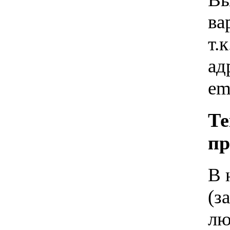
ва
т.
ад
em
Те
пр
В 
(з
лю