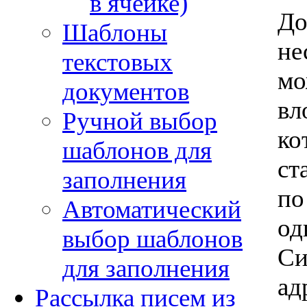
в ячейке)
До
Шаблоны
не
текстовых
мо
документов
вл
Ручной выбор
ко
шаблонов для
ст
заполнения
по
Автоматический
од
выбор шаблонов
Си
для заполнения
ад
Рассылка писем из