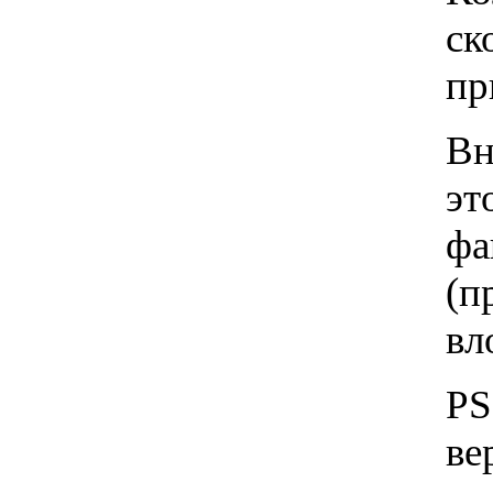
ск
пр
Вн
эт
фа
(п
вл
PS
ве