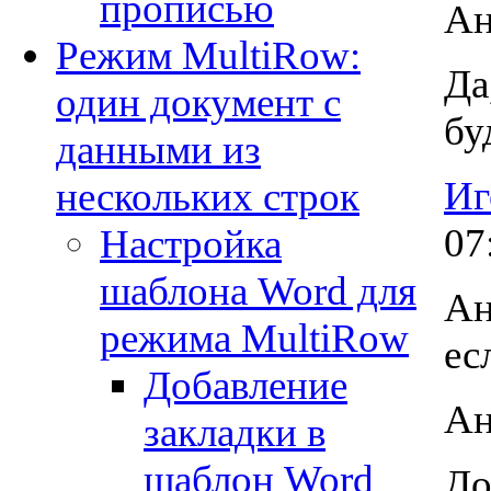
прописью
Ан
Режим MultiRow:
Да
один документ с
бу
данными из
Иг
нескольких строк
07
Настройка
шаблона Word для
Ан
режима MultiRow
ес
Добавление
Ан
закладки в
шаблон Word
До