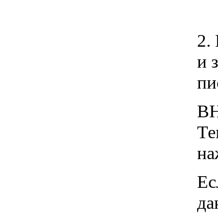
2.
и 
пи
ВН
Те
на
Ес
да