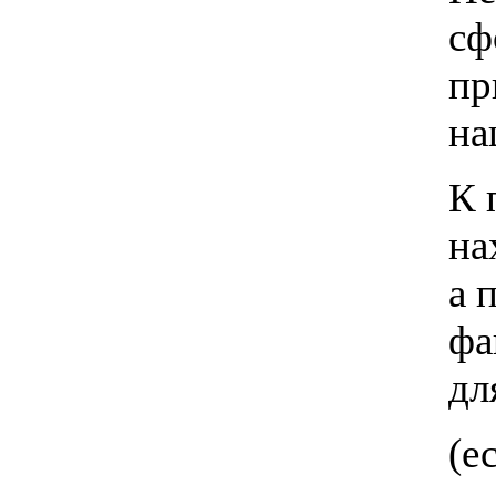
сф
пр
на
К 
на
а 
фа
дл
(е