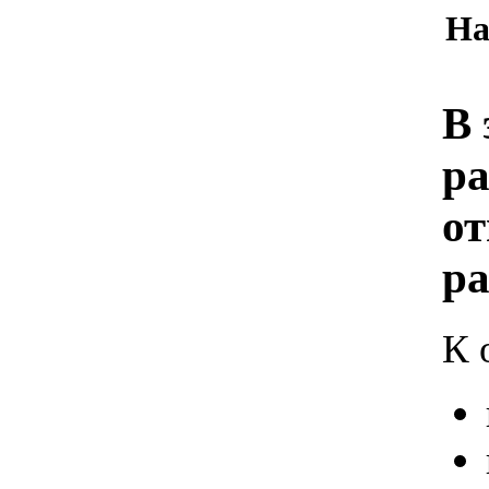
На
В 
ра
от
ра
К 