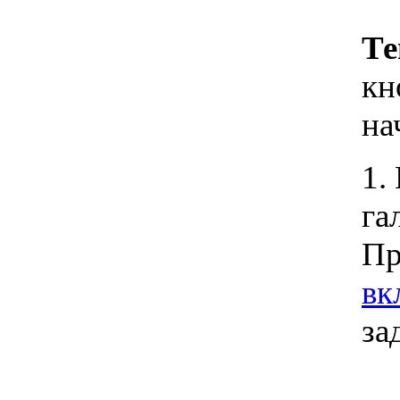
Те
кн
на
1.
га
Пр
вк
за