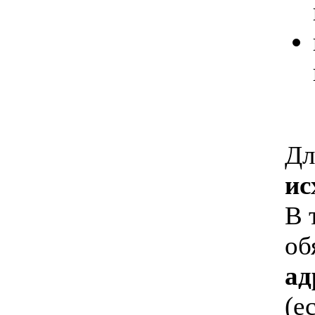
Дл
ис
В 
об
ад
(е