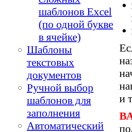
шаблонов Excel
(по одной букве
в ячейке)
Ес
Шаблоны
на
текстовых
на
документов
на
Ручной выбор
и т
шаблонов для
заполнения
В
Автоматический
по