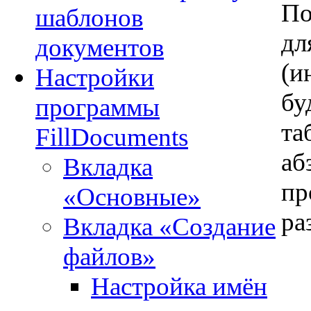
По
шаблонов
дл
документов
(и
Настройки
бу
программы
та
FillDocuments
аб
Вкладка
пр
«Основные»
ра
Вкладка «Создание
файлов»
Настройка имён