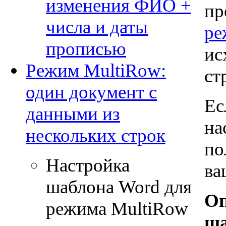
изменения ФИО +
пр
числа и даты
ре
прописью
ис
Режим MultiRow:
ст
один документ с
Ес
данными из
на
нескольких строк
по
Настройка
ва
шаблона Word для
Оп
режима MultiRow
ша