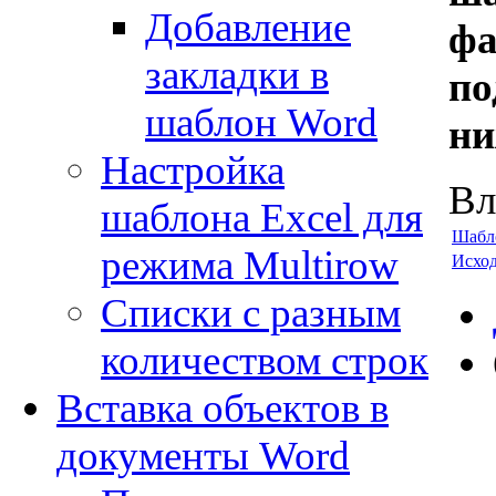
Добавление
фа
закладки в
по
шаблон Word
ни
Настройка
Вл
шаблона Excel для
Шабло
режима Multirow
Исход
Списки с разным
количеством строк
Вставка объектов в
документы Word