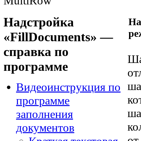
MultiRow
Надстройка
На
ре
«FillDocuments» —
справка по
Ша
программе
от
ша
Видеоинструкция по
ко
программе
ша
заполнения
ко
документов
от