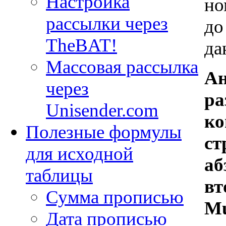
Настройка
но
рассылки через
до
TheBAT!
да
Массовая рассылка
Ан
через
ра
Unisender.com
ко
Полезные формулы
ст
для исходной
аб
таблицы
вт
Сумма прописью
Mu
Дата прописью