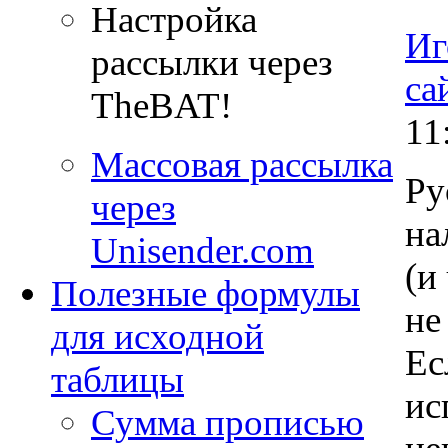
Настройка
Иг
рассылки через
са
TheBAT!
11
Массовая рассылка
Ру
через
на
Unisender.com
(и
Полезные формулы
не
для исходной
Ес
таблицы
ис
Сумма прописью