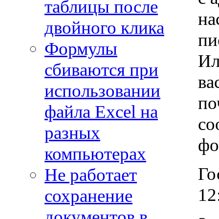
таблицы после
на
двойного клика
пи
Формулы
Ил
сбиваются при
ва
использовании
по
файла Excel на
со
разных
фо
компьютерах
Го
Не работает
12
сохранение
документов в