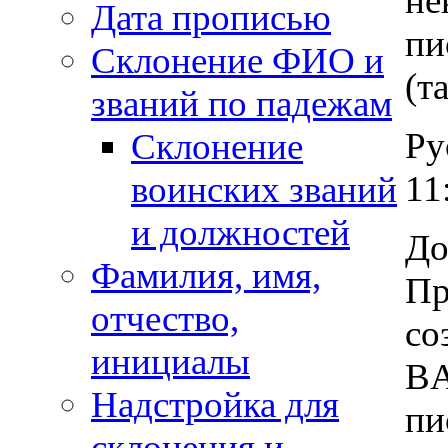
не
Дата прописью
пи
Склонение ФИО и
(т
званий по падежам
Ру
Склонение
11
воинских званий
и должностей
До
Фамилия, имя,
Пр
отчество,
со
инициалы
BA
Надстройка для
пи
склонения и