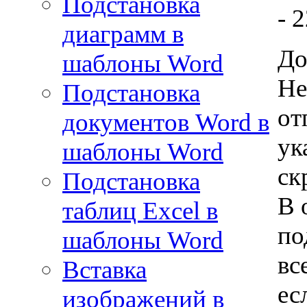
Подстановка
- 
диаграмм в
До
шаблоны Word
Не
Подстановка
от
документов Word в
ук
шаблоны Word
ск
Подстановка
В 
таблиц Excel в
по
шаблоны Word
вс
Вставка
ес
изображений в