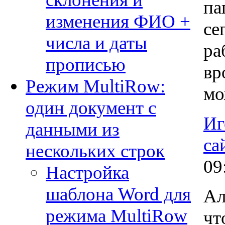
па
изменения ФИО +
се
числа и даты
ра
прописью
вр
Режим MultiRow:
мо
один документ с
Иг
данными из
са
нескольких строк
09
Настройка
шаблона Word для
Ал
режима MultiRow
чт