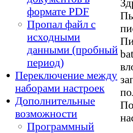
Зд
формате PDF
Пы
Пропал файл с
пи
исходными
Пи
данными (пробный
ba
период)
вл
Переключение между
за
наборами настроек
по
Дополнительные
По
возможности
на
Программный