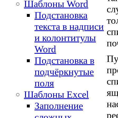
Шаблоны Word
сл
Подстановка
то
текста в надписи
сп
и колонтитулы
по
Word
Пу
Подстановка в
пр
подчёркнутые
сп
поля
ящ
Шаблоны Excel
на
Заполнение
ре
сложных