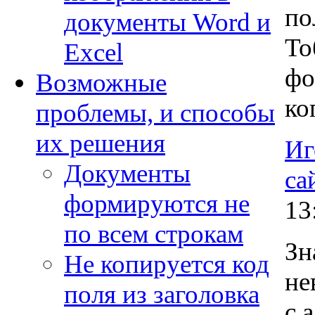
по
документы Word и
То
Excel
фо
Возможные
ко
проблемы, и способы
их решения
Иг
Документы
са
формируются не
13
по всем строкам
Зн
Не копируется код
не
поля из заголовка
с 