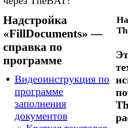
через TheBAT!
Надстройка
На
Th
«FillDocuments» —
справка по
Эт
программе
те
Видеоинструкция по
ис
программе
по
заполнения
Th
документов
ра