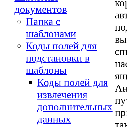
ко
документов
ав
Папка с
по
шаблонами
вы
Коды полей для
сп
подстановки в
на
шаблоны
ящ
Коды полей для
Ан
извлечения
пу
дополнительных
пр
данных
та