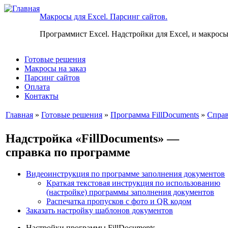
Макросы для Excel. Парсинг сайтов.
Программист Excel. Надстройки для Excel, и макросы
Готовые решения
Макросы на заказ
Парсинг сайтов
Оплата
Контакты
Главная
»
Готовые решения
»
Программа FillDocuments
»
Справ
Надстройка «FillDocuments» —
справка по программе
Видеоинструкция по программе заполнения документов
Краткая текстовая инструкция по использованию
(настройке) программы заполнения документов
Распечатка пропусков с фото и QR кодом
Заказать настройку шаблонов документов
Настройки программы FillDocuments