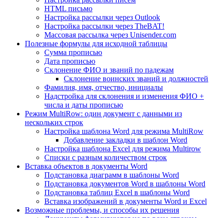
HTML письмо
Настройка рассылки через Outlook
Настройка рассылки через TheBAT!
Массовая рассылка через Unisender.com
Полезные формулы для исходной таблицы
Сумма прописью
Дата прописью
Склонение ФИО и званий по падежам
Склонение воинских званий и должностей
Фамилия, имя, отчество, инициалы
Надстройка для склонения и изменения ФИО +
числа и даты прописью
Режим MultiRow: один документ с данными из
нескольких строк
Настройка шаблона Word для режима MultiRow
Добавление закладки в шаблон Word
Настройка шаблона Excel для режима Multirow
Списки с разным количеством строк
Вставка объектов в документы Word
Подстановка диаграмм в шаблоны Word
Подстановка документов Word в шаблоны Word
Подстановка таблиц Excel в шаблоны Word
Вставка изображений в документы Word и Excel
Возможные проблемы, и способы их решения