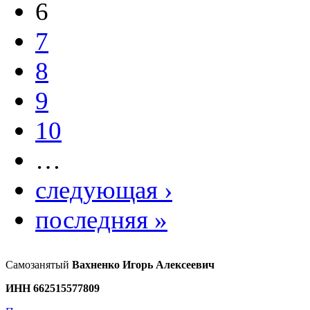
6
7
8
9
10
…
следующая ›
последняя »
Самозанятый
Вахненко Игорь Алексеевич
ИНН 662515577809