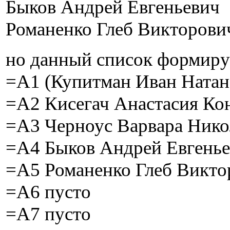
Быков Андрей Евгеньевич
Романенко Глеб Викторови
но данный список формируе
=А1 (Купитман Иван Натан
=А2 Кисегач Анастасия Ко
=А3 Черноус Варвара Нико
=А4 Быков Андрей Евгень
=А5 Романенко Глеб Викто
=А6 пусто
=А7 пусто