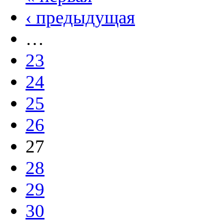
‹ предыдущая
…
23
24
25
26
27
28
29
30