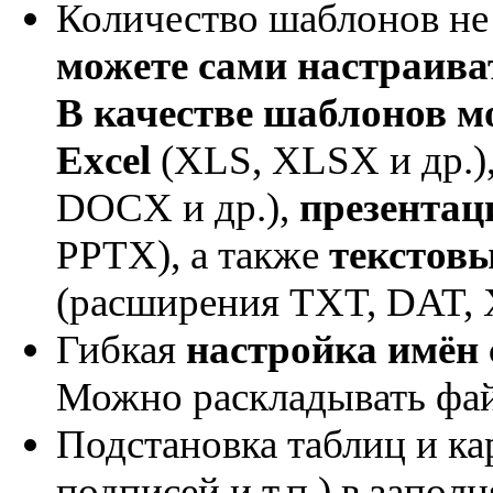
Количество шаблонов не
можете сами настраив
В качестве шаблонов м
Excel
(XLS, XLSX и др.)
DOCX и др.),
презентац
PPTX), а также
текстов
(расширения TXT, DAT, X
Гибкая
настройка имён
Можно раскладывать фай
Подстановка таблиц и ка
подписей и т.п.) в запо