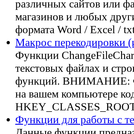
различных сайтов или фа
магазинов и любых других
формата Word / Excel / tx
Макрос перекодировки (и
Функции ChangeFileChars
текстовых файлах и стро
функций. ВНИМАНИЕ: Фун
на вашем компьютере код
HKEY_CLASSES_ROOT\M
Функции для работы с т
Данные функции предназ