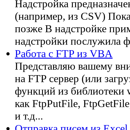
Надстройка предназначен
(например, из CSV) Пок
позже В надстройке при
надстройки послужила ф
Работа с FTP из VBA
Представляю вашему вни
на FTP сервер (или загру
функций из библиотеки wi
как FtpPutFile, FtpGetFil
и т.д...
Отправка писем из Exce