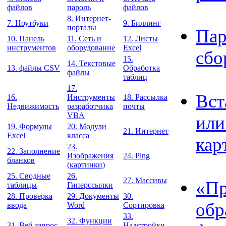
файлов
пароль
файлов
8. Интернет-
7. Ноутбуки
9. Биллинг
порталы
Пар
10. Панель
11. Сеть и
12. Листы
инструментов
оборудование
Excel
сбо
15.
14. Текстовые
13. файлы CSV
Обработка
файлы
таблиц
17.
Вст
16.
Инструменты
18. Рассылка
Недвижимость
разработчика
почты
VBA
или
19. Формулы
20. Модули
21. Интернет
Excel
класса
кар
23.
22. Заполнение
Изображения
24. Ping
бланков
(картинки)
25. Сводные
26.
27. Массивы
«Пр
таблицы
Гиперссылки
28. Проверка
29. Документы
30.
обр
ввода
Word
Сортировка
33.
32. Функции
31. Веб-запрос
Надстройки