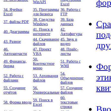
фор
WinAPI
Excel
34. Ячейки
35. Программы
36. Работа с
Excel
для бизнеса
FTP
38. Средства
39. База
Сра
37. файлы PDF
Windows
данных
41. Поиск в
42.
под
40. Диаграммы
интернете
Автофигуры
44. Скачивание
45. Звук и
43. Разное
дру
файлов
видео
46.
47. Проект
48. Прайс-
Автозапчасти
VBA
листы
50.
49. Финансы,
51. Работа с
Фор
Контекстное
биржа
WMI
меню
54.
эти
52. Работа с
53. Архивация
Объединение
файлами
файлов
файлов
кви
55. Создание
56.
57. Создание
отчётов
Универсальные
файлов
60.
59. Поиск в
58. Форма ввода
текстовые
Excel
Вво
строки