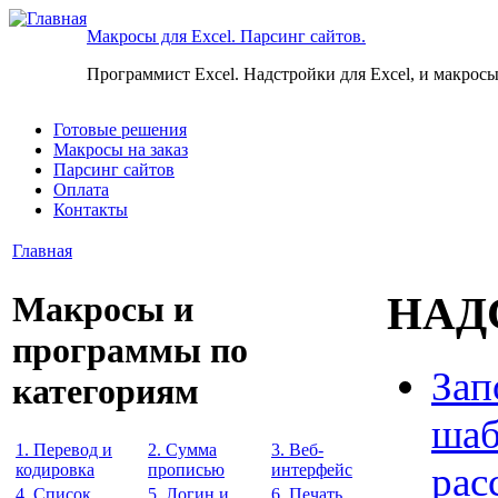
Макросы для Excel. Парсинг сайтов.
Программист Excel. Надстройки для Excel, и макросы
Готовые решения
Макросы на заказ
Парсинг сайтов
Оплата
Контакты
Главная
НАД
Макросы и
программы по
Зап
категориям
шаб
1. Перевод и
2. Сумма
3. Веб-
рас
кодировка
прописью
интерфейс
4. Список
5. Логин и
6. Печать