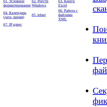
61. Условное
62. Реестр
63. Книги
форматирование
Windows
Excel
ска
66. Работа с
64. Календарь
65. telnet
файлами
(дата, время)
XML
67. IP адрес
Пои
кни
Пер
фай
Сек
фик