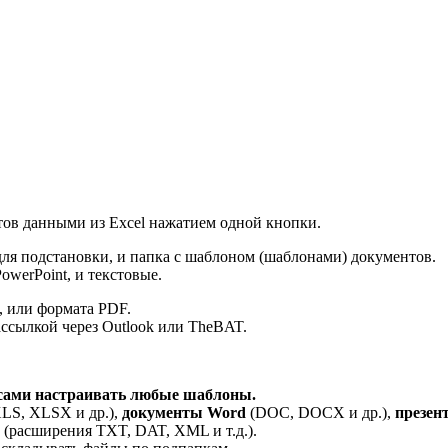
ов данными из Excel нажатием одной кнопки.
для подстановки, и папка с шаблоном (шаблонами) документов.
owerPoint, и текстовые.
, или формата PDF.
ссылкой через Outlook или TheBAT.
сами настраивать любые шаблоны.
LS, XLSX и др.),
документы Word
(DOC, DOCX и др.),
презен
(расширения TXT, DAT, XML и т.д.).