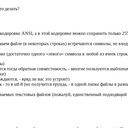
то делать?
 кодировке ANSI, а в этой кодировке можно сохранить только 25
ашем файле (в некоторых строках) встречаются символы, не вхо
вке (достаточно одного «левого» символа в любой из ячеек строк
ы)
ется тогда обратная совместимость, - многие пользуются шаблонам
ки)
даются, - вряд ли вас это устроит)
 - то в utf-8 (но получится ерунда, - в одной папке файлы в разн
даваемых текстовых файлов (пожалуй, единственный подходящий