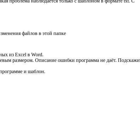
акая проблема наблюдается только с шаблоном в формате txt. С
изменения файлов в этой папке
ых из Excel в Word.
левым размером. Описание ошибки программа не даёт. Подскажи
программе и шаблон.