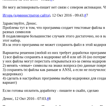
Не могу активировать-пишет нет связи с севером активации. Ч
Игорь (администратор сайта)
, 12 Окт 2016 - 09:43.
#
7
Здравствуйте, Денис.
Проблема тут в том, что программа создает текстовые файлы в
разных символов
В подавляющем большинстве случаев этого достаточно, но в в
этот набор.
Из-за этого программа не может сохранить файл в этой кодиро
Варианты решения (любой из них требует доработки программ
1) все файлы сохранять в кодировке utf-8 или utf-16 (но потеря
у них файлы могут перестать открываться из-за смены кодиров
2) менять «левые» символы на знаки вопроса (но данные повреж
3) сохранять txt файлы как раньше в ANSI, а если не получилось
кодировках)
4) сделать в настройках программы выбор кодировки для соз
вариант)
Если готовы оплатить доработку - пишите в скайп, сделаю
Денис, 12 Окт 2016 - 07:03.
#
8