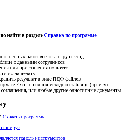
но найти в разделе
Справка по программе
ыполненных работ всего за пару секунд
аблице с данными сотрудников
ния или приглашения по почте
сти их на печать
хранить результат в виде ПДФ файлов
формате Excel по одной исходной таблице (прайсу)
, соглашения, или любые другие однотипные документы
му
ой
Скачать программу
нтивирус
является панель инструментов