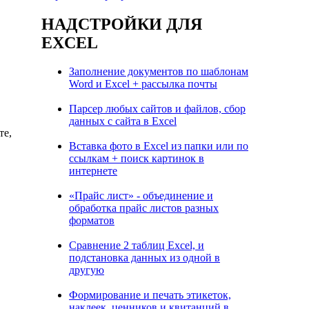
НАДСТРОЙКИ ДЛЯ
EXCEL
Заполнение документов по шаблонам
Word и Excel + рассылка почты
Парсер любых сайтов и файлов, сбор
данных с сайта в Excel
те,
Вставка фото в Excel из папки или по
ссылкам + поиск картинок в
интернете
«Прайс лист» - объединение и
обработка прайс листов разных
форматов
Сравнение 2 таблиц Excel, и
подстановка данных из одной в
другую
Формирование и печать этикеток,
наклеек, ценников и квитанций в