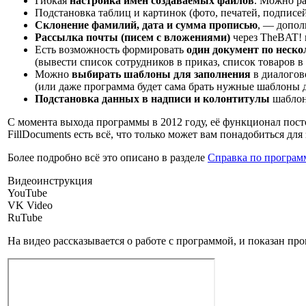
Гибкая
настройка имён создаваемых файлов
. Можно р
Подстановка таблиц и картинок (фото, печатей, подписей
Склонение фамилий, дата и сумма прописью
, — допол
Рассылка почты (писем с вложениями)
через TheBAT!
Есть возможность формировать
один документ по неск
(вывести список сотрудников в приказ, список товаров в 
Можно
выбирать шаблоны для заполнения
в диалогов
(или даже программа будет сама брать нужные шаблоны д
Подстановка данных в надписи и колонтитулы
шаблон
С момента выхода программы в 2012 году, её функционал пост
FillDocuments есть всё, что только может вам понадобиться дл
Более подробно всё это описано в разделе
Справка по програм
Видеоинструкция
YouTube
VK Video
RuTube
На видео рассказывается о работе с программой, и показан про