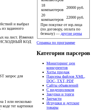
18
20000
руб.
компьютеров
20
22000
руб.
компьютеров
действий и выбрал
При покупке от юр.лица
 из заданного
(по договору, оплата по
безналу) —
другие цены
ых на лист. Изменял
зить ИСХОДНЫЙ КОД
Справка по программе
Категории парсеров
Мониторинг цен
конкурентов
Хиты продаж
ST запрос для
Парсеры файлов XML,
DOC, TXT, PDF
Сайты объявлений
С видеороликом
Закупки и торги
Запчасти
на 1 или несколько
Игрушки и детские
л коде тег картинки
товары