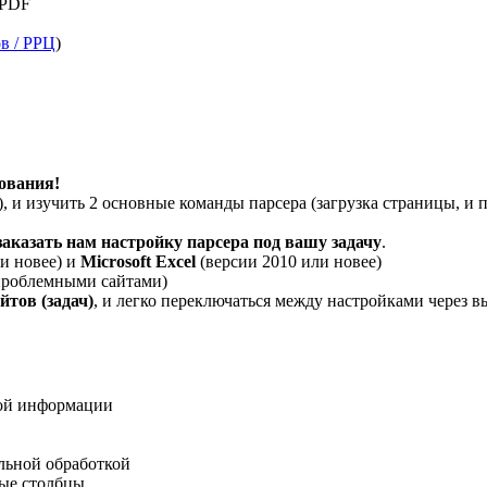
 PDF
в / РРЦ
)
ования!
 и изучить 2 основные команды парсера (загрузка страницы, и п
заказать нам настройку парсера под вашу задачу
.
и новее) и
Microsoft Excel
(версии 2010 или новее)
 проблемными сайтами)
тов (задач)
, и легко переключаться между настройками через
ной информации
льной обработкой
ные столбцы