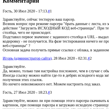
Комментарии
Гость, 30 Июл 2020 - 17:13.
#
1
Здравствуйте, сейчас тестирую ваш парсер.
Возник вопрос при режиме парсера "брать данные с листа, из 
действие "Загрузить ИСХОДНЫЙ КОД веб-страницы". При тести
столбца, чего не происходит.
Подставил первое значение с заданного столбца в URL - выдал
кодировку - не получается. На фазе тестирования ничего не
веб-страницы" ?
Основная задача получить прямые ссылки с облака, в заданном
Игорь (администратор сайта)
, 28 Июл 2020 - 02:31.
#
2
Здравствуйте.
Да, можно, только там настройка посложнее, чем в случае с о
Иногда ссылку можно найти где-то в дебрях исходного кода з
получения этих ссылок.
Но ничего невозможного нет. Можем настроить под заказ.
Гость, 27 Июл 2020 - 18:23.
#
3
Здравствуйте, можно ли при помощи этого парсера скачивать к
картинок, при помощи парсера я загружаю исходную страницу п