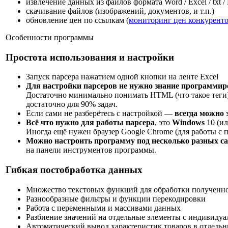
извлечение данных из файлов формата Word / Excel / txt /
скачивание файлов (изображений, документов, и т.п.)
обновление цен по ссылкам (
мониторинг цен конкуренто
Особенности программы
Простота использования и настройки
Запуск парсера нажатием одной кнопки на ленте Excel
Для настройки парсеров не нужно знание программир
Достаточно минимально понимать HTML (что такое теги),
достаточно для 90% задач.
Если сами не разберётесь с настройкой —
всегда можно 
Всё что нужно для работы парсера
, это
Windows
10 (ил
Иногда ещё нужен браузер Google Chrome (для работы с
Можно настроить программу под несколько разных сай
на панели инструментов программы.
Гибкая постобработка данных
Множество текстовых функций для обработки получен
Разнообразные фильтры и функции перекодировки
Работа с переменными и массивами данных
Разбиение значений на отдельные элементы с индивидуа
Автоматический вывод характеристик товаров в отдель