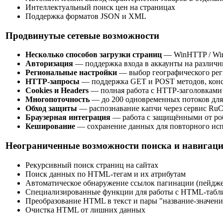
Интеллектуальный поиск цен на страницах
Поддержка форматов JSON и XML
Продвинутые сетевые возможности
Несколько способов загрузки страниц
— WinHTTP / WinA
Авторизация
— поддержка входа в аккаунты на различн
Региональные настройки
— выбор географического рег
HTTP-запросы
— поддержка GET и POST методов, конс
Cookies и Headers
— полная работа с HTTP-заголовками
Многопоточность
— до 200 одновременных потоков для
Обход защиты
— распознавание капчи через сервис RuC
Браузерная интеграция
— работа с защищёнными от роб
Кеширование
— сохранение данных для повторного ис
Неограниченные возможности поиска и навигаци
Рекурсивный поиск страниц на сайтах
Поиск данных по HTML-тегам и их атрибутам
Автоматическое обнаружение ссылок пагинации (пейдже
Специализированные функции для работы с HTML-табл
Преобразование HTML в текст и пары "название-значени
Очистка HTML от лишних данных