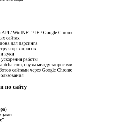
PI / WinINET / IE / Google Chrome
ых сайтах
иона для парсинга
труктор запросов
 и куки
 ускорения работы
aptcha.com, паузы между запросами
отов сайтами через Google Chrome
пользования
и по сайту
ра)
ицами
е"