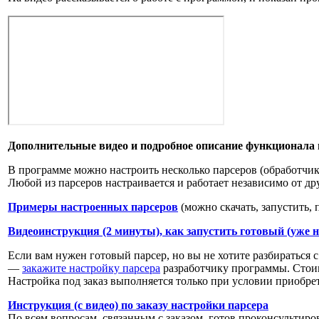
Дополнительные видео и подробное описание функционала 
В программе можно настроить несколько парсеров (обработчик
Любой из парсеров настраивается и работает независимо от др
Примеры настроенных парсеров
(можно скачать, запустить, 
Видеоинструкция (2 минуты), как запустить готовый (уже 
Если вам нужен готовый парсер, но вы не хотите разбираться с
—
закажите настройку парсера
разработчику программы. Стоим
Настройка под заказ выполняется только при условии приобре
Инструкция (с видео) по заказу настройки парсера
По всем вопросам, связанным с заказом, готов проконсультиро