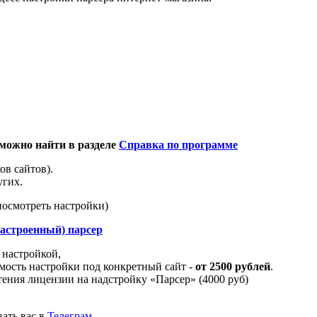
можно найти в разделе
Справка по программе
ов сайтов).
угих.
посмотреть настройки)
настроенный) парсер
 настройкой,
ость настройки под конкретный сайт -
от 2500 рублей
.
тения лицензии на надстройку «Парсер» (4000 руб)
вать вас в
Телеграм
.