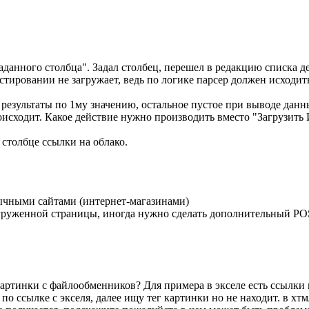
заданного столбца". Задал столбец, перешел в редакцию списка 
ровании не загружает, ведь по логике парсер должен исходить
 результаты по 1му значению, остальное пустое при выводе данн
 происходит. Какое действие нужно производить вместо "Загру
 столбце ссылки на облако.
бычными сайтами (интернет-магазинами)
агруженной страницы, иногда нужно сделать дополнительный PO
артинки с файлообменников? Для примера в экселе есть ссылки 
о ссылке с экселя, далее ищу тег картинки но не находит. в хтм