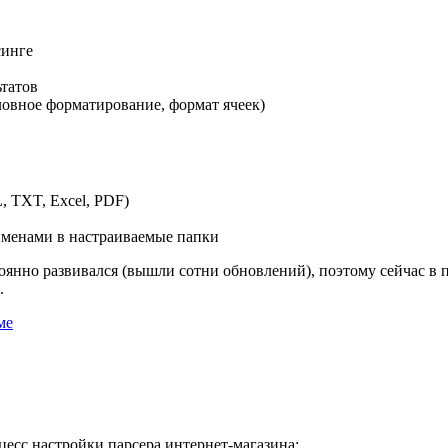
синге
татов
ловное форматирование, формат ячеек)
 TXT, Excel, PDF)
именами в настраиваемые папки
янно развивался (вышли сотни обновлений), поэтому сейчас в па
.
ме
оцесс настройки парсера интернет-магазина: