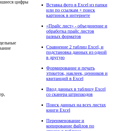
ившиеся цифры
Вставка фото в Excel из папки
или по ссылкам + поиск
картинок в интернете
«Прайс лист» - объединение и
обработка прайс листов
разных форматов
тдельные
Сравнение 2 таблиц Excel, и
вание
подстановка данных из одной
в другую
Формирование и печать
этикеток, наклеек, ценников и
квитанций в Excel
Ввод данных в таблицу Excel
со сканера штрихкодов
ер,
Поиск данных на всех листах
книги Excel
Переименование и
копирование файлов по