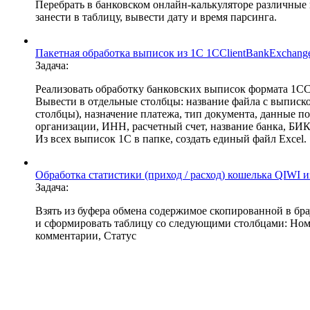
Перебрать в банковском онлайн-калькуляторе различные
занести в таблицу, вывести дату и время парсинга.
Пакетная обработка выписок из 1С 1CClientBankExchange
Задача:
Реализовать обработку банковских выписок формата 1CCl
Вывести в отдельные столбцы: название файла с выпиской
столбцы), назначение платежа, тип документа, данные п
организации, ИНН, расчетный счет, название банка, БИК
Из всех выписок 1С в папке, создать единый файл Excel.
Обработка статистики (приход / расход) кошелька QIWI и
Задача:
Взять из буфера обмена содержимое скопированной в бра
и сформировать таблицу со следующими столбцами: Номе
комментарии, Статус