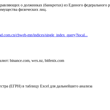
равляющих о должниках (банкротах) из Единого федерального р
и имущества физических лиц.
ond.com.cn/cbweb-mn/indices/single_index_query?local...
ют: binance.com, wex.nz, bitfenix.com
стра (ЕГРН) в таблицу Excel для дальнейшего анализа