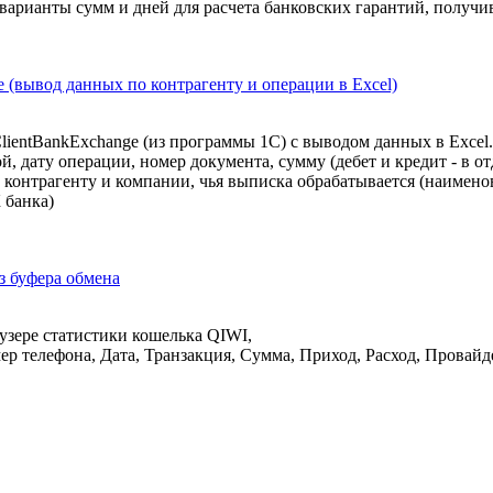
 варианты сумм и дней для расчета банковских гарантий, получ
 (вывод данных по контрагенту и операции в Excel)
ientBankExchange (из программы 1С) с выводом данных в Excel.
, дату операции, номер документа, сумму (дебет и кредит - в о
о контрагенту и компании, чья выписка обрабатывается (наимено
 банка)
з буфера обмена
узере статистики кошелька QIWI,
р телефона, Дата, Транзакция, Сумма, Приход, Расход, Провайд