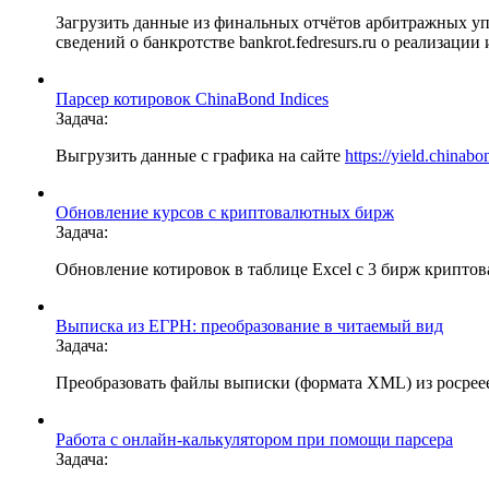
Загрузить данные из финальных отчётов арбитражных уп
сведений о банкротстве bankrot.fedresurs.ru о реализаци
Парсер котировок ChinaBond Indices
Задача:
Выгрузить данные с графика на сайте
https://yield.chinab
Обновление курсов с криптовалютных бирж
Задача:
Обновление котировок в таблице Excel с 3 бирж криптовал
Выписка из ЕГРН: преобразование в читаемый вид
Задача:
Преобразовать файлы выписки (формата XML) из росреее
Работа с онлайн-калькулятором при помощи парсера
Задача: