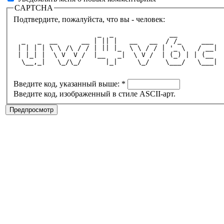
CAPTCHA
Подтвердите, пожалуйста, что вы - человек:
                     _  _              __          
  _   _  __      __ | || |   __   __  / /_     ___ 
 | | | | \ \ /\ / / | || |_  \ \ / / | '_ \   / __|
 | |_| |  \ V  V /  |__   _|  \ V /  | (_) | | (__ 
  \__,_|   \_/\_/      |_|     \_/    \___/   \___|
Введите код, указанный выше:
*
Введите код, изображенный в стиле ASCII-арт.