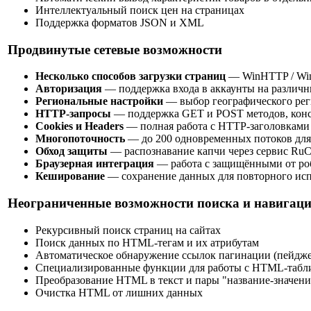
Интеллектуальный поиск цен на страницах
Поддержка форматов JSON и XML
Продвинутые сетевые возможности
Несколько способов загрузки страниц
— WinHTTP / WinA
Авторизация
— поддержка входа в аккаунты на различн
Региональные настройки
— выбор географического рег
HTTP-запросы
— поддержка GET и POST методов, конс
Cookies и Headers
— полная работа с HTTP-заголовками
Многопоточность
— до 200 одновременных потоков для
Обход защиты
— распознавание капчи через сервис RuC
Браузерная интеграция
— работа с защищёнными от роб
Кеширование
— сохранение данных для повторного ис
Неограниченные возможности поиска и навигаци
Рекурсивный поиск страниц на сайтах
Поиск данных по HTML-тегам и их атрибутам
Автоматическое обнаружение ссылок пагинации (пейдже
Специализированные функции для работы с HTML-табл
Преобразование HTML в текст и пары "название-значени
Очистка HTML от лишних данных