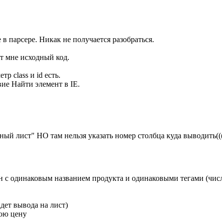
в парсере. Никак не получается разобраться.
т мне исходный код.
р class и id есть.
вие Найти элемент в IE.
й лист" НО там нельзя указать номер столбца куда выводить((
н с одинаковым названием продукта и одинаковыми тегами (числ
дет вывода на лист)
нюю цену