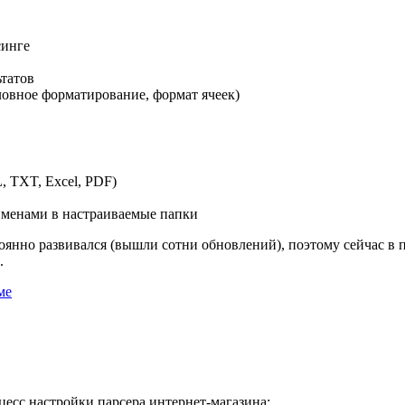
синге
татов
ловное форматирование, формат ячеек)
 TXT, Excel, PDF)
именами в настраиваемые папки
янно развивался (вышли сотни обновлений), поэтому сейчас в па
.
ме
оцесс настройки парсера интернет-магазина: