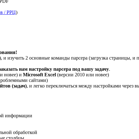
 PDF
в / РРЦ
)
ования!
 и изучить 2 основные команды парсера (загрузка страницы, и п
заказать нам настройку парсера под вашу задачу
.
и новее) и
Microsoft Excel
(версии 2010 или новее)
 проблемными сайтами)
тов (задач)
, и легко переключаться между настройками через
ной информации
льной обработкой
ные столбцы