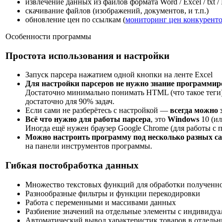
извлечение данных из файлов формата Word / Excel / txt /
скачивание файлов (изображений, документов, и т.п.)
обновление цен по ссылкам (
мониторинг цен конкуренто
Особенности программы
Простота использования и настройки
Запуск парсера нажатием одной кнопки на ленте Excel
Для настройки парсеров не нужно знание программир
Достаточно минимально понимать HTML (что такое теги),
достаточно для 90% задач.
Если сами не разберётесь с настройкой —
всегда можно 
Всё что нужно для работы парсера
, это
Windows
10 (ил
Иногда ещё нужен браузер Google Chrome (для работы с
Можно настроить программу под несколько разных сай
на панели инструментов программы.
Гибкая постобработка данных
Множество текстовых функций для обработки получен
Разнообразные фильтры и функции перекодировки
Работа с переменными и массивами данных
Разбиение значений на отдельные элементы с индивидуа
Автоматический вывод характеристик товаров в отдель