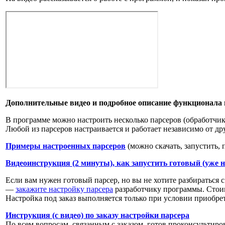
Дополнительные видео и подробное описание функционала 
В программе можно настроить несколько парсеров (обработчик
Любой из парсеров настраивается и работает независимо от др
Примеры настроенных парсеров
(можно скачать, запустить, 
Видеоинструкция (2 минуты), как запустить готовый (уже 
Если вам нужен готовый парсер, но вы не хотите разбираться с
—
закажите настройку парсера
разработчику программы. Стоим
Настройка под заказ выполняется только при условии приобре
Инструкция (с видео) по заказу настройки парсера
По всем вопросам, связанным с заказом, готов проконсультиро