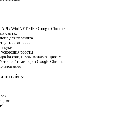
PI / WinINET / IE / Google Chrome
ых сайтах
иона для парсинга
труктор запросов
 и куки
 ускорения работы
aptcha.com, паузы между запросами
отов сайтами через Google Chrome
пользования
и по сайту
ра)
ицами
е"