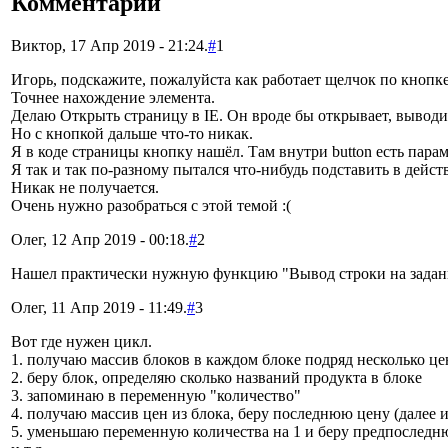
Комментарии
Виктор, 17 Апр 2019 - 21:24.
#
1
Игорь, подскажите, пожалуйста как работает щелчок по кнопке 
Точнее нахождение элемента.
Делаю Открыть страницу в IE. Он вроде бы открывает, выводи
Но с кнопкой дальше что-то никак.
Я в коде страницы кнопку нашёл. Там внутри button есть парамет
Я так и так по-разному пытался что-нибудь подставить в дейст
Никак не получается.
Очень нужно разобраться с этой темой :(
Олег, 12 Апр 2019 - 00:18.
#
2
Нашел практически нужную функцию "Вывод строки на заданны
Олег, 11 Апр 2019 - 11:49.
#
3
Вот где нужен цикл.
1. получаю массив блоков в каждом блоке подряд несколько це
2. беру блок, определяю сколько названий продукта в блоке
3. запоминаю в переменную "количество"
4. получаю массив цен из блока, беру последнюю цену (далее и
5. уменьшаю переменную количества на 1 и беру предпослед