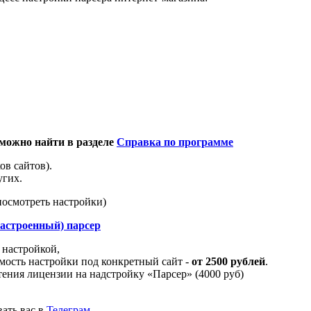
можно найти в разделе
Справка по программе
ов сайтов).
угих.
посмотреть настройки)
настроенный) парсер
 настройкой,
ость настройки под конкретный сайт -
от 2500 рублей
.
тения лицензии на надстройку «Парсер» (4000 руб)
вать вас в
Телеграм
.