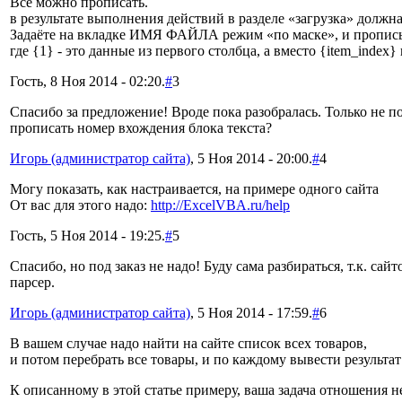
Всё можно прописать.
в результате выполнения действий в разделе «загрузка» долж
Задаёте на вкладке ИМЯ ФАЙЛА режим «по маске», и прописыв
где {1} - это данные из первого столбца, а вместо {item_inde
Гость, 8 Ноя 2014 - 02:20.
#
3
Спасибо за предложение! Вроде пока разобралась. Только не 
прописать номер вхождения блока текста?
Игорь (администратор сайта)
, 5 Ноя 2014 - 20:00.
#
4
Могу показать, как настраивается, на примере одного сайта
От вас для этого надо:
http://ExcelVBA.ru/help
Гость, 5 Ноя 2014 - 19:25.
#
5
Спасибо, но под заказ не надо! Буду сама разбираться, т.к. са
парсер.
Игорь (администратор сайта)
, 5 Ноя 2014 - 17:59.
#
6
В вашем случае надо найти на сайте список всех товаров,
и потом перебрать все товары, и по каждому вывести результат
К описанному в этой статье примеру, ваша задача отношения не