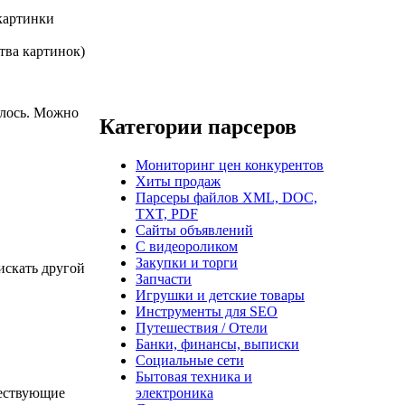
 картинки
ства картинок)
алось. Можно
Категории парсеров
Мониторинг цен конкурентов
Хиты продаж
Парсеры файлов XML, DOC,
TXT, PDF
Сайты объявлений
С видеороликом
Закупки и торги
 искать другой
Запчасти
Игрушки и детские товары
Инструменты для SEO
Путешествия / Отели
Банки, финансы, выписки
Социальные сети
Бытовая техника и
ществующие
электроника