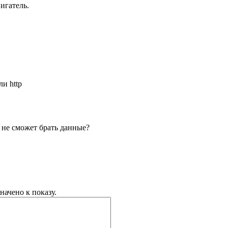
вигатель.
и http
) не сможет брать данные?
начено к показу.