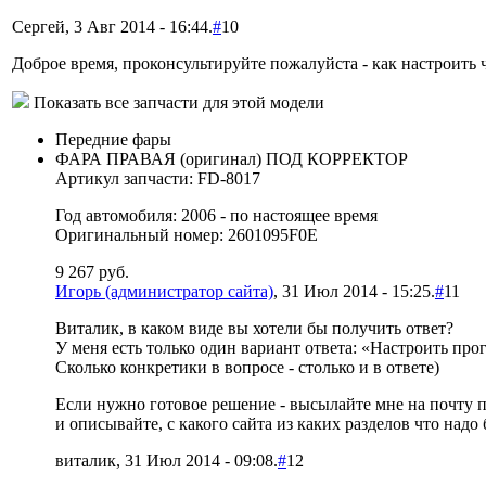
Сергей, 3 Авг 2014 - 16:44.
#
10
Доброе время, проконсультируйте пожалуйста - как настроить 
Показать все запчасти для этой модели
Передние фары
ФАРА ПРАВАЯ (оригинал) ПОД КОРРЕКТОР
Артикул запчасти: FD-8017
Год автомобиля: 2006 - по настоящее время
Оригинальный номер: 2601095F0E
9 267
руб.
Игорь (администратор сайта)
, 31 Июл 2014 - 15:25.
#
11
Виталик, в каком виде вы хотели бы получить ответ?
У меня есть только один вариант ответа: «Настроить прог
Сколько конкретики в вопросе - столько и в ответе)
Если нужно готовое решение - высылайте мне на почту пр
и описывайте, с какого сайта из каких разделов что надо 
виталик, 31 Июл 2014 - 09:08.
#
12