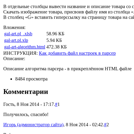
В отдельные столбцы вывести название и описание товара со с
Скачать изображение товара, присвоив файлу имя из столбца «A
В столбец «G» вставить гиперссылку на страницу товара на са
Вложения:
gal-art.pl_.xlsb
58.96 КБ
gal-art.pl.xlp
5.94 КБ
gal-art-algorithm.html
472.38 КБ
ИНСТРУКЦИЯ:
Как добавить файл настроек в парсер
Описание:
Описание алгоритма парсера - в прикреплённом HTML файле
8484 просмотра
Комментарии
Гость, 8 Ноя 2014 - 17:17.
#
1
Получилось, спасибо!
Игорь (администратор сайта)
, 8 Ноя 2014 - 02:42.
#
2