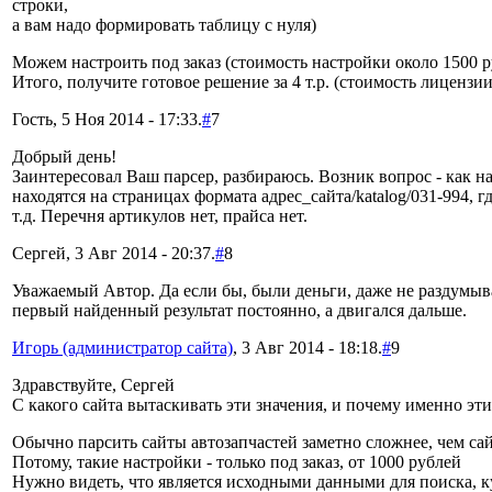
строки,
а вам надо формировать таблицу с нуля)
Можем настроить под заказ (стоимость настройки около 1500 р
Итого, получите готовое решение за 4 т.р. (стоимость лицензи
Гость, 5 Ноя 2014 - 17:33.
#
7
Добрый день!
Заинтересовал Ваш парсер, разбираюсь. Возник вопрос - как на
находятся на страницах формата адрес_сайта/katalog/031-994, г
т.д. Перечня артикулов нет, прайса нет.
Сергей, 3 Авг 2014 - 20:37.
#
8
Уважаемый Автор. Да если бы, были деньги, даже не раздумыва
первый найденный результат постоянно, а двигался дальше.
Игорь (администратор сайта)
, 3 Авг 2014 - 18:18.
#
9
Здравствуйте, Сергей
С какого сайта вытаскивать эти значения, и почему именно эти,
Обычно парсить сайты автозапчастей заметно сложнее, чем са
Потому, такие настройки - только под заказ, от 1000 рублей
Нужно видеть, что является исходными данными для поиска, ку