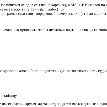
на получиться не одна ссылка на картинку, а МАССИВ ссылок на
аете маску типа {1}_{item_index}.jpg
x} программа подставит порядковый номер ссылки (от 1 до количе
понимаю, как прописать чтобы несколько картинок товара скачив
йтов-доноров много. Если получится - куплю лицензию, нет - буду
 в таблицу.
 имеет (здесь - другая задача, когда подставляются данные в су