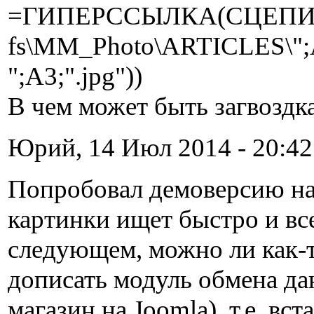
=ГИПЕРССЫЛКА(СЦЕПИТЬ(
fs\MM_Photo\ARTICLES\";
";A3;".jpg"))
В чем может быть загвоздк
Юрий, 14 Июл 2014 - 20:42
Попробовал демоверсию над
картинки ищет быстро и вс
следующем, можно ли как-т
дописать модуль обмена да
магазин на Joomla), т.е. вс