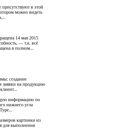
е присутствуют в этой
 котором можно видеть
...
ращена 14 мая 2015
обность, — т.к. всё
щена в полном...
ммы: создание
е заявки на продукцию
клиент...
ующую информацию по
ого нижнего угла
ype...
азмеров картинки из
ся для выполнения