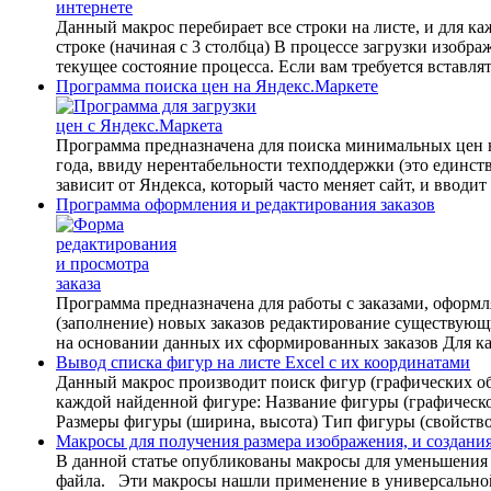
Данный макрос перебирает все строки на листе, и для ка
строке (начиная с 3 столбца) В процессе загрузки изобр
текущее состояние процесса. Если вам требуется вставлят
Программа поиска цен на Яндекс.Маркете
Программа предназначена для поиска минимальных цен 
года, ввиду нерентабельности техподдержки (это единств
зависит от Яндекса, который часто меняет сайт, и вводи
Программа оформления и редактирования заказов
Программа предназначена для работы с заказами, офор
(заполнение) новых заказов редактирование существующ
на основании данных их сформированных заказов Для каж
Вывод списка фигур на листе Excel с их координатами
Данный макрос производит поиск фигур (графических о
каждой найденной фигуре: Название фигуры (графическо
Размеры фигуры (ширина, высота) Тип фигуры (свойство
Макросы для получения размера изображения, и создан
В данной статье опубликованы макросы для уменьшения р
файла. Эти макросы нашли применение в универсальной 