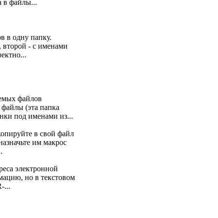
 в файлы...
в в одну папку.
 второй - с именами
ектно...
аемых файлов
 файлы (эта папка
нки под именами из...
копируйте в свой файл
назначьте им макрос
.
дреса электронной
рмацию, но в текстовом
...