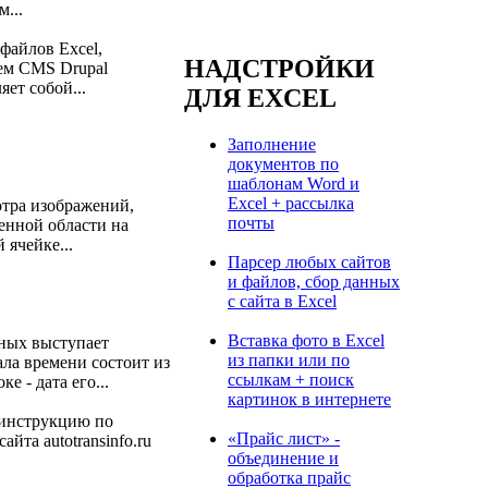
...
файлов Excel,
НАДСТРОЙКИ
ием CMS Drupal
ет собой...
ДЛЯ EXCEL
Заполнение
документов по
шаблонам Word и
Excel + рассылка
отра изображений,
почты
енной области на
 ячейке...
Парсер любых сайтов
и файлов, сбор данных
с сайта в Excel
Вставка фото в Excel
нных выступает
из папки или по
ала времени состоит из
ссылкам + поиск
 - дата его...
картинок в интернете
оинструкцию по
«Прайс лист» -
йта autotransinfo.ru
объединение и
обработка прайс