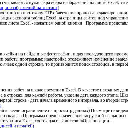
ссчитываются нужные размеры изображения на листе Excel, затем
лиц и изображений на хостинг)
хостинг) по протоколу FTP облегчение процесса редактирования 
изация экспорта таблиц Excel на страницы сайтов под управлен
еек листа Excel - нажатием одной кнопки Программа представля
в ячейки на найденные фотографии, и для последующего просм
ип работы программы: надстройка отслеживает изменение выдел
 ячеек одной строки), то производится поиск столбцов, в первой
нения работ на шкале времени в Excel. В качестве исходных да
а в строках, для каждой работы, указана дата каждого этапа. Шк
вой строке - дата начала временного интервала, во второй строке
о
 сайте веели ограничение на просмотр данных) Посмотрите виде
зок ati.su Программа предназначена для загрузки базы данных са
тся книга Excel, состоящая из 2 листов: «Организации...
писей и печатей)