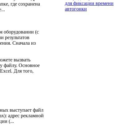
для фиксации времени
пке, где сохранена
автогонки
...
м оборудовании (с
и результатов
ения. Сначала из
ожете вызвать
у файлу. Основное
xcel. Для того,
нных выступает файл
х): адрес рекламной
ии (...