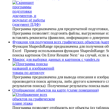
Программа предназначена для предпечатной подготовки,
Программа позволяет: подгонять файлы, выгруженные из
вставлять реквизиты (фамилии, информацию о довереннос
Функция для получения всех графических объектов (карт
Функция ShapesInRange предназначена для получения объ
Excel Пример использования функции ShapesInRange: Sub D
поиска картинок On Error Resume Next ' на случай, если к
Макрос для выборки данных и картинок с yandex.ru
Программа предназначена для вывода описания и изобра
производится поиск артикула, либо другого ключевого сл
результатов поиска) Полученные результаты поиска вывод
Отображение объектов на карте (схеме помещения)
Программа позволяет отобразить все объекты (из таблиц