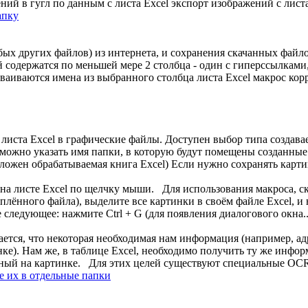
ий в гугл по данным с листа Excel экспорт изображений с листа
апку
ых других файлов) из интернета, и сохранения скачанных файло
 содержатся по меньшей мере 2 столбца - один с гиперссылками,
аиваются имена из выбранного столбца листа Excel макрос корр
 листа Excel в графические файлы. Доступен выбор типа создав
можно указать имя папки, в которую будут помещены созданные
положен обрабатываемая книга Excel) Если нужно сохранять карти
 на листе Excel по щелчку мыши. Для использования макроса, с
лённого файла), выделите все картинки в своём файле Excel, и 
следующее: нажмите Ctrl + G (для появления диалогового окна..
вается, что некоторая необходимая нам информация (например, а
нке). Нам же, в таблице Excel, необходимо получить ту же инфо
женный на картинке. Для этих целей существуют специальные OCR-
е их в отдельные папки