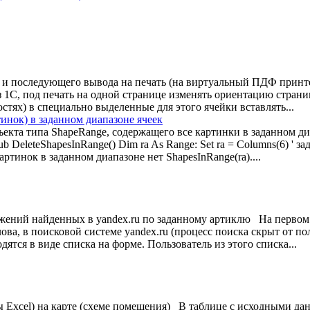
 и последующего вывода на печать (на виртуальный ПДФ принт
 1С, под печать на одной странице изменять ориентацию страни
тях) в специально выделенные для этого ячейки вставлять...
инок) в заданном диапазоне ячеек
екта типа ShapeRange, содержащего все картинки в заданном ди
eleteShapesInRange() Dim ra As Range: Set ra = Columns(6) ' за
артинок в заданном диапазоне нет ShapesInRange(ra)....
жений найденных в yandex.ru по заданному артиклю На первом 
ова, в поисковой системе yandex.ru (процесс поиска скрыт от по
ятся в виде списка на форме. Пользователь из этого списка...
ы Excel) на карте (схеме помещения) В таблице с исходными да