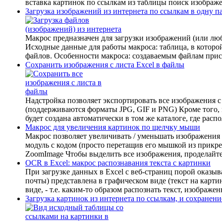
вставка картинок по ссылкам из таблицы поиск изображен
Загрузка изображений из интернета по ссылкам в одну п
Макрос предназначен для загрузки изображений (или люб
Исходные данные для работы макроса: таблица, в которой
файлов. Особенности макроса: создаваемым файлам присв
Сохранить изображения с листа Excel в файлы
Надстройка позволяет экспортировать все изображения с
(поддерживаются форматы JPG, GIF и PNG) Кроме того, 
будет создана автоматически в том же каталоге, где рас
Макрос для увеличения картинок по щелчку мыши
Макрос позволяет увеличивать / уменьшать изображения
модуль с кодом (просто перетащив его мышкой из прикреп
ZoomImage Чтобы выделить все изображения, проделайте 
OCR в Excel: макрос распознавания текста с картинки
При загрузке данных в Excel с веб-страниц порой оказы
почты) представлена в графическом виде (текст на карти
виде, - т.е. каким-то образом распознать текст, изобра
Загрузка картинок из интернета по ссылкам, и сохранени