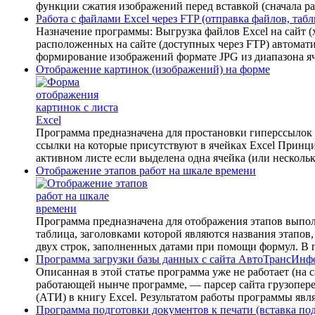
функции сжатия изображений перед вставкой (сначала ра
Работа с файлами Excel через FTP (отправка файлов, таб
Назначение программы: Выгрузка файлов Excel на сайт (
расположенных на сайте (доступных через FTP) автомат
формирование изображений формате JPG из диапазона яч
Отображение картинок (изображений) на форме
Программа предназначена для простановки гиперссылок 
ссылки на которые присутствуют в ячейках Excel Принц
активном листе если выделена одна ячейка (или несколько
Отображение этапов работ на шкале времени
Программа предназначена для отображения этапов выпол
таблица, заголовками которой являются названия этапов, 
двух строк, заполненных датами при помощи формул. В пер
Программа загрузки базы данных с сайта АвтоТрансИнф
Описанная в этой статье программа уже не работает (на
работающей нынче программе, — парсер сайта грузоперево
(АТИ) в книгу Excel. Результатом работы программы являе
Программа подготовки документов к печати (вставка под