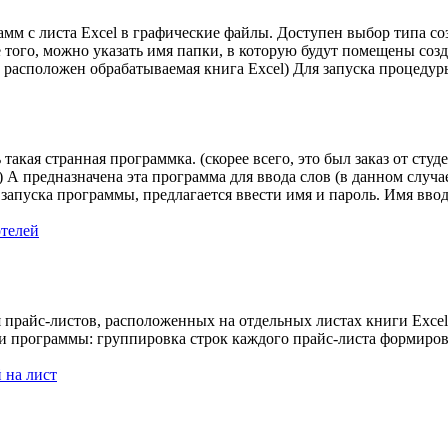
амм с листа Excel в графические файлы. Доступен выбор типа с
того, можно указать имя папки, в которую будут помещены соз
де расположен обрабатываемая книга Excel) Для запуска процедур
акая странная программка. (скорее всего, это был заказ от студе
А предназначена эта программа для ввода слов (в данном случае
запуска программы, предлагается ввести имя и пароль. Имя вво
отелей
 прайс-листов, расположенных на отдельных листах книги Excel
и программы: группировка строк каждого прайс-листа формиро
 на лист