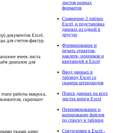
листов разных
форматов
Сравнение 2 таблиц
Excel, и подстановка
данных из одной в
другую
ер) документов Excel.
цы для счетов-фактур
Формирование и
печать этикеток,
наклеек, ценников и
апазоне ячеек листа
квитанций в Excel
даём диапазон для
Ввод данных в
таблицу Excel со
сканера штрихкодов
Поиск данных на всех
этапе работы макроса,
листах книги Excel
льзователя, скриншот
Переименование и
копирование файлов
по списку в таблице
Секундомер в Excel -
нными указан адрес