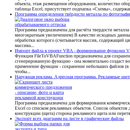
объекта, этаж размещения оборудования, количество обор
таблица Excel, присутствует подпапка «Схемы», содерж
Программа определения твёрдости металла по фотограф
Программа предназначена для расчёта твердости металла
многократным увеличением) В качестве исходных данных
обработки которого (считывается массив, содержащий цв
массива...
Импорт файла в проект VBA - формирование функции 
Функция FileToVBAFunction предназначена для сохранен
сгенерированную функцию - она моментально создаст во
применение функции - сохранение небольших файлов (в о
чтобы...
Наружная реклама. Адресная программа. Рекламные щи
Программа предназначена для формирования коммерческ
Excel со списком рекламных объектов. Список объектов
конструкции (щита) сторона рекламного щита или перетяжк
Экспорт всех диаграмм на листе в графические файлы