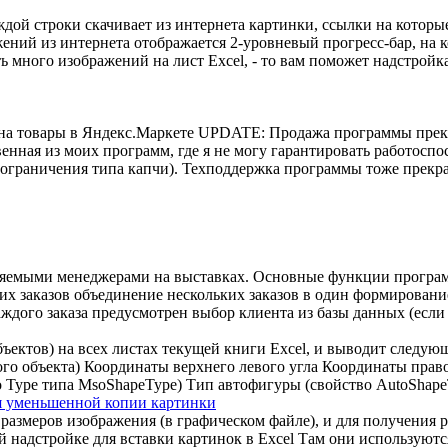
ждой строки скачивает из интернета картинки, ссылки на которы
ажений из интернета отображается 2-уровневый прогресс-бар, на
ь много изображений на лист Excel, - то вам поможет надстройка,
на товары в Яндекс.Маркете UPDATE: Продажа программы прек
енная из моих программ, где я не могу гарантировать работоспос
т ограничения типа капчи). Техподдержка программы тоже прекра
мляемыми менеджерами на выставках. Основные функции програ
их заказов объединение нескольких заказов в один формировани
дого заказа предусмотрен выбор клиента из базы данных (если 
бъектов) на всех листах текущей книги Excel, и выводит след
го объекта) Координаты верхнего левого угла Координаты прав
 Type типа MsoShapeType) Тип автофигуры (свойство AutoShapeT
ия уменьшенной копии картинки
азмеров изображения (в графическом файле), и для получения р
надстройке для вставки картинок в Excel Там они используют