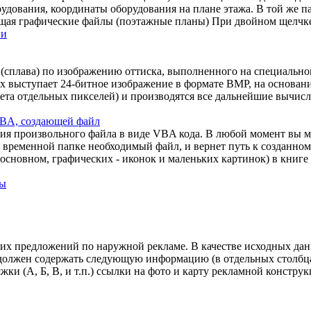
удования, координаты оборудования на плане этажа. В той же па
ащая графические файлы (поэтажные планы) При двойном щелчке
ии
 (сплава) по изображению оттиска, выполненного на специально
 выступает 24-битное изображение в формате BMP, на основани
ета отдельных пикселей) и производятся все дальнейшие вычисл
VBA, создающей файл
ия произвольного файла в виде VBA кода. В любой момент вы м
 временной папке необходимый файл, и вернет путь к созданном
сновном, графических - иконок и маленьких картинок) в книге E
ты
их предложений по наружной рекламе. В качестве исходных да
 должен содержать следующую информацию (в отдельных столбца
и (А, Б, В, и т.п.) ссылки на фото и карту рекламной конструкц