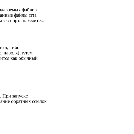
оздаваемых файлов
данные файлы (эта
ы экспорта нажмите...
нта, - ибо
, пароля) путем
дится как обычный
. При запуске
вание обратных ссылок