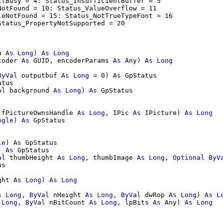
tBusy = 4: Status_InsufficientBuffer = 5

otFound = 10: Status_ValueOverflow = 11

eNotFound = 15: Status_NotTrueTypeFont = 16

p 
As
Long
) 
As
Long
coder 
As
 GUID, encoderParams 
As
 Any) 
As
Long
ByVal
 outputbuf 
As
Long
 = 0) 
As
 GpStatus

tus

al
 background 
As
Long
) 
As
 GpStatus

 fPictureOwnsHandle 
As
Long
, IPic 
As
 IPicture) 
As
Long
ngle
) 
As
 GpStatus

le
) 
As
 GpStatus

) 
As
 GpStatus

al
 thumbHeight 
As
Long
, thumbImage 
As
Long
, 
Optional
ByV
s

ght 
As
Long
) 
As
Long
s
Long
, 
ByVal
 nHeight 
As
Long
, 
ByVal
 dwRop 
As
Long
) 
As
L
Long
, 
ByVal
 nBitCount 
As
Long
, lpBits 
As
 Any) 
As
Long