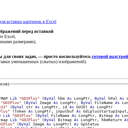
ля вставки картинок в Excel
бражений перед вставкой
е Excel,
анными размерами),
ы для своих задач, — просто воспользуйтесь
готовой надстро
ставки уменьшенных (сжатых) изображений)
осов)
TMAP 
Lib
"GDIPlus"
 (
ByVal
 hbm 
As
 LongPtr, 
ByVal
 hPal 
As
 
"GDIPlus"
 (
ByVal
 Image 
As
 LongPtr, 
ByVal
 FileName 
As
 Lo
e32"
 (
ByVal
 str 
As
 LongPtr, id 
As
 GUID) 
As
 LongPtr

Plus"
 (Token 
As
 LongPtr, inputbuf 
As
 GdiplusStartupInput
e 
Lib
"GDIPlus"
 (
ByVal
 FileName 
As
 LongPtr, Bitmap 
As
 Lo
tmap 
Lib
"GDIPlus"
 (
ByVal
 Bitmap 
As
 LongPtr, hbmReturn 
A
DIPlus"
 (
ByVal
 Image 
As
 LongPtr) 
As
 GpStatus
