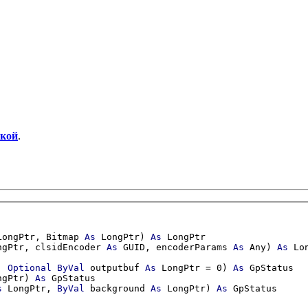
йкой
.
LongPtr, Bitmap 
As
 LongPtr) 
As
 LongPtr

ngPtr, clsidEncoder 
As
 GUID, encoderParams 
As
 Any) 
As
 Lon
, 
Optional
ByVal
 outputbuf 
As
 LongPtr = 0) 
As
 GpStatus

ngPtr) 
As
 GpStatus

s
 LongPtr, 
ByVal
 background 
As
 LongPtr) 
As
 GpStatus
