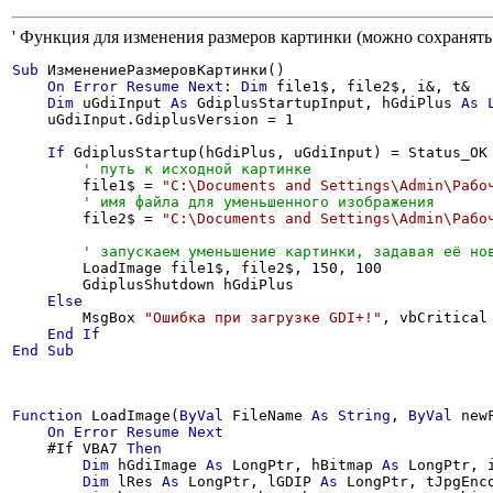
' Функция для изменения размеров картинки (можно сохранять
Sub
 ИзменениеРазмеровКартинки()

On
Error
Resume
Next
: 
Dim
 file1$, file2$, i&, t&

Dim
 uGdiInput 
As
 GdiplusStartupInput, hGdiPlus 
As
    uGdiInput.GdiplusVersion = 1

If
 GdiplusStartup(hGdiPlus, uGdiInput) = Status_OK
        file1$ = 
"C:\Documents and Settings\Admin\Рабо
        file2$ = 
"C:\Documents and Settings\Admin\Рабо
        LoadImage file1$, file2$, 150, 100

        GdiplusShutdown hGdiPlus

Else
        MsgBox 
"Ошибка при загрузке GDI+!"
, vbCritical

End
If
End
Sub
Function
 LoadImage(
ByVal
 FileName 
As
String
, 
ByVal
 new
On
Error
Resume
Next
    #If VBA7 
Then
Dim
 hGdiImage 
As
 LongPtr, hBitmap 
As
 LongPtr, 
Dim
 lRes 
As
 LongPtr, lGDIP 
As
 LongPtr, tJpgEnc