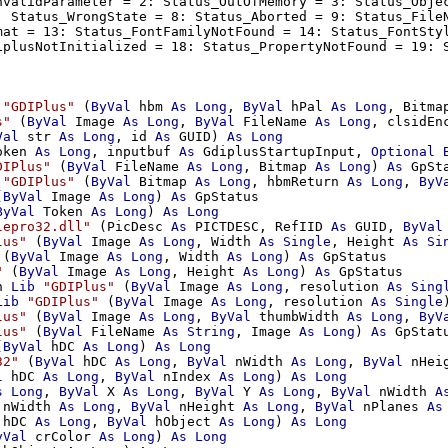
nvalidParameter = 2: Status_OutOfMemory = 3: Status_Objec
: Status_WrongState = 8: Status_Aborted = 9: Status_FileN
mat = 13: Status_FontFamilyNotFound = 14: Status_FontStyl
"GDIPlus"
 (
ByVal
 hbm 
As
Long
, 
ByVal
 hPal 
As
Long
, Bitma
s"
 (
ByVal
 Image 
As
Long
, 
ByVal
 FileName 
As
Long
, clsidEn
Val
 str 
As
Long
, id 
As
 GUID) 
As
Long
oken 
As
Long
, inputbuf 
As
 GdiplusStartupInput, 
Optional
DIPlus"
 (
ByVal
 FileName 
As
Long
, Bitmap 
As
Long
) 
As
 GpSta
"GDIPlus"
 (
ByVal
 Bitmap 
As
Long
, hbmReturn 
As
Long
, 
ByV
(
ByVal
 Image 
As
Long
) 
As
 GpStatus

ByVal
 Token 
As
Long
) 
As
Long
lepro32.dll"
 (PicDesc 
As
 PICTDESC, RefIID 
As
 GUID, 
ByVal
lus"
 (
ByVal
 Image 
As
Long
, Width 
As
Single
, Height 
As
Si
 (
ByVal
 Image 
As
Long
, Width 
As
Long
) 
As
 GpStatus

"
 (
ByVal
 Image 
As
Long
, Height 
As
Long
) 
As
 GpStatus

n 
Lib
"GDIPlus"
 (
ByVal
 Image 
As
Long
, resolution 
As
Sing
Lib
"GDIPlus"
 (
ByVal
 Image 
As
Long
, resolution 
As
Single
lus"
 (
ByVal
 Image 
As
Long
, 
ByVal
 thumbWidth 
As
Long
, 
ByV
lus"
 (
ByVal
 FileName 
As
String
, Image 
As
Long
) 
As
 GpStatu
(
ByVal
 hDC 
As
Long
) 
As
Long
32"
 (
ByVal
 hDC 
As
Long
, 
ByVal
 nWidth 
As
Long
, 
ByVal
 nHei
l
 hDC 
As
Long
, 
ByVal
 nIndex 
As
Long
) 
As
Long
s
Long
, 
ByVal
 X 
As
Long
, 
ByVal
 Y 
As
Long
, 
ByVal
 nWidth 
A
 nWidth 
As
Long
, 
ByVal
 nHeight 
As
Long
, 
ByVal
 nPlanes 
As
 hDC 
As
Long
, 
ByVal
 hObject 
As
Long
) 
As
Long
yVal
 crColor 
As
Long
) 
As
Long