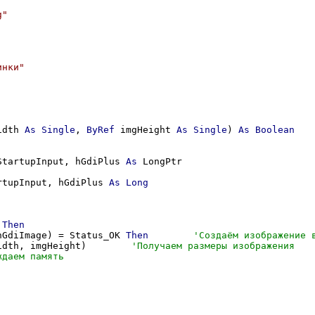
g"
инки"
idth 
As
Single
, 
ByRef
 imgHeight 
As
Single
) 
As
Boolean
StartupInput, hGdiPlus 
As
 LongPtr

rtupInput, hGdiPlus 
As
Long
 
Then
hGdiImage) = Status_OK 
Then
idth, imgHeight)        