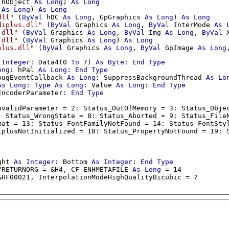
 hObject 
As
Long
) 
As
Long
 
As
Long
) 
As
Long
dll"
 (
ByVal
 hDC 
As
Long
, GpGraphics 
As
Long
) 
As
Long
diplus.dll"
 (
ByVal
 Graphics 
As
Long
, 
ByVal
 InterMode 
As
.dll"
 (
ByVal
 Graphics 
As
Long
, 
ByVal
 Img 
As
Long
, 
ByVal
 
.dll"
 (
ByVal
 Graphics 
As
Long
) 
As
Long
plus.dll"
 (
ByVal
 Graphics 
As
Long
, 
ByVal
 GpImage 
As
Long
Integer
: Data4(0 
To
 7) 
As
Byte
: 
End
Type
ong
: hPal 
As
Long
: 
End
Type
bugEventCallback 
As
Long
: SuppressBackgroundThread 
As
Lo
As
Long
: 
Type
As
Long
: Value 
As
Long
: 
End
Type
EncoderParameter: 
End
Type
nvalidParameter = 2: Status_OutOfMemory = 3: Status_Objec
: Status_WrongState = 8: Status_Aborted = 9: Status_FileN
mat = 13: Status_FontFamilyNotFound = 14: Status_FontStyl
ght 
As
Integer
: Bottom 
As
Integer
: 
End
Type
YRETURNORG = &H4, CF_ENHMETAFILE 
As
Long
&HF00021, InterpolationModeHighQualityBicubic = 7