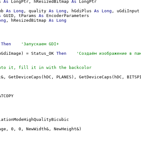
s 
As
 LongPtr, hResizedBitmap 
As
 LongPtr

mb 
As
Long
, quality 
As
Long
, hGdiPlus 
As
Long
, uGdiInput
s
 GUID, tParams 
As
 EncoderParameters

ong
, hResizedBitmap 
As
Long
 
Then
hGdiImage) = Status_OK 
Then
t&, GetDeviceCaps(hDC, PLANES), GetDeviceCaps(hDC, BITSP
TCOPY

ationModeHighQualityBicubic

ge, 0, 0, NewWidth&, NewHeight&)
