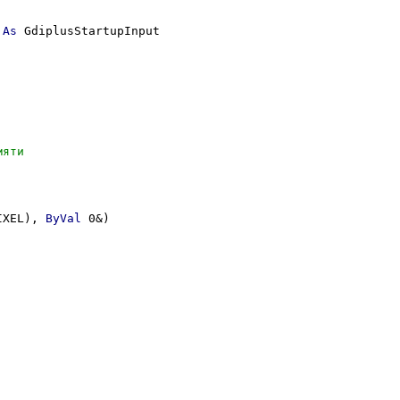
 
As
 GdiplusStartupInput

IXEL), 
ByVal
 0&)
