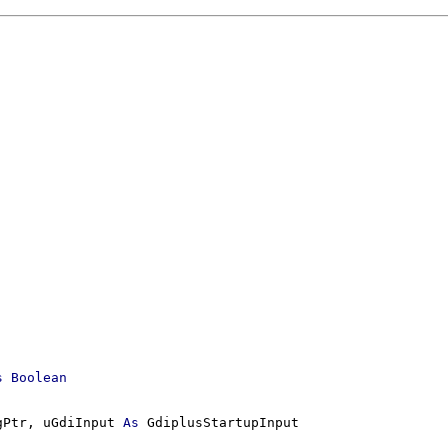
s
Boolean
gPtr, uGdiInput 
As
 GdiplusStartupInput
