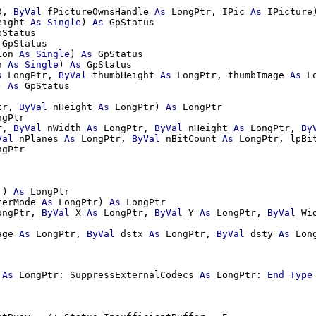
D, 
ByVal
 fPictureOwnsHandle 
As
 LongPtr, IPic 
As
 IPicture
eight 
As
Single
) 
As
 GpStatus

pStatus

 GpStatus

ion 
As
Single
) 
As
 GpStatus

n 
As
Single
) 
As
 GpStatus

s
 LongPtr, 
ByVal
 thumbHeight 
As
 LongPtr, thumbImage 
As
 L
) 
As
 GpStatus

tr, 
ByVal
 nHeight 
As
 LongPtr) 
As
 LongPtr

gPtr

r, 
ByVal
 nWidth 
As
 LongPtr, 
ByVal
 nHeight 
As
 LongPtr, 
By
Val
 nPlanes 
As
 LongPtr, 
ByVal
 nBitCount 
As
 LongPtr, lpBi
gPtr

r) 
As
 LongPtr

terMode 
As
 LongPtr) 
As
 LongPtr

ongPtr, 
ByVal
 X 
As
 LongPtr, 
ByVal
 Y 
As
 LongPtr, 
ByVal
 Wi
age 
As
 LongPtr, 
ByVal
 dstx 
As
 LongPtr, 
ByVal
 dsty 
As
 Lon
 
As
 LongPtr: SuppressExternalCodecs 
As
 LongPtr: 
End
Type