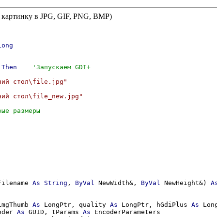
 картинку в JPG, GIF, PNG, BMP)
Long
 
Then
чий стол\file.jpg"
чий стол\file_new.jpg"
Filename 
As
String
, 
ByVal
 NewWidth&, 
ByVal
 NewHeight&) 
A
imgThumb 
As
 LongPtr, quality 
As
 LongPtr, hGdiPlus 
As
 Lon
oder 
As
 GUID, tParams 
As
 EncoderParameters
