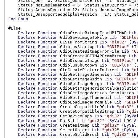
    Status_OK = 0: Status_GenericError = 1: Status_I
    Status_NotImplemented = 6: Status_Win32Error = 7
    Status_AccessDenied = 12: Status_UnknownImageFor
End
Enum
#Else

Declare
Function
 GdipCreateBitmapFromHBITMAP 
Lib
Declare
Function
 GdipSaveImageToFile 
Lib
"GDIPlu
Declare
Function
 CLSIDFromString 
Lib
"ole32"
 (
By
Declare
Function
 GdiplusStartup 
Lib
"GDIPlus"
 (T
Declare
Function
 GdipCreateBitmapFromFile 
Lib
"G
Declare
Function
 GdipCreateHBITMAPFromBitmap 
Lib
Declare
Function
 GdipDisposeImage 
Lib
"GDIPlus"
 
Declare
Function
 GdiplusShutdown 
Lib
"GDIPlus"
 (
Declare
Function
 OleCreatePictureIndirect 
Lib
"o
Declare
Function
 GdipGetImageDimension 
Lib
"GDIP
Declare
Function
 GdipGetImageWidth 
Lib
"GDIPlus"
Declare
Function
 GdipGetImageHeight 
Lib
"GDIPlus
Declare
Function
 GdipGetImageHorizontalResolutio
Declare
Function
 GdipGetImageVerticalResolution 
Declare
Function
 GdipGetImageThumbnail 
Lib
"GDIP
Declare
Function
 GdipLoadImageFromFile 
Lib
"GDIP
Declare
Function
 CreateCompatibleDC 
Lib
"gdi32"
 
Declare
Function
 CreateCompatibleBitmap 
Lib
"gdi
Declare
Function
 GetDeviceCaps 
Lib
"gdi32"
 (
ByVa
Declare
Function
 PatBlt 
Lib
"gdi32"
 (
ByVal
 hDC 
A
Declare
Function
 CreateBitmap 
Lib
"gdi32"
 (
ByVal
Declare
Function
 SelectObject 
Lib
"gdi32"
 (
ByVal
Declare
Function
 CreateSolidBrush 
Lib
"gdi32"
 (
B