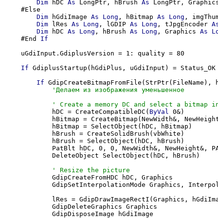
Dim
 hDC 
As
 LongPtr, hBrush 
As
 LongPtr, Graphic
    #Else

Dim
 hGdiImage 
As
Long
, hBitmap 
As
Long
, imgThu
Dim
 lRes 
As
Long
, lGDIP 
As
Long
, tJpgEncoder 
A
Dim
 hDC 
As
Long
, hBrush 
As
Long
, Graphics 
As
L
    #End 
If
    uGdiInput.GdiplusVersion = 1: quality = 80

If
 GdiplusStartup(hGdiPlus, uGdiInput) = Status_OK
If
 GdipCreateBitmapFromFile(StrPtr(FileName), 
            hDC = CreateCompatibleDC(
ByVal
 0&)

            hBitmap = CreateBitmap(NewWidth&, NewHeigh
            hBitmap = SelectObject(hDC, hBitmap)

            hBrush = CreateSolidBrush(vbWhite)

            hBrush = SelectObject(hDC, hBrush)

            PatBlt hDC, 0, 0, NewWidth&, NewHeight&, PA
            DeleteObject SelectObject(hDC, hBrush)

            GdipCreateFromHDC hDC, Graphics

            GdipSetInterpolationMode Graphics, Interpol
            lRes = GdipDrawImageRectI(Graphics, hGdiIma
            GdipDeleteGraphics Graphics

            GdipDisposeImage hGdiImage
