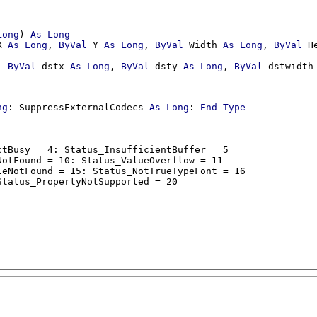
Long
) 
As
Long
X 
As
Long
, 
ByVal
 Y 
As
Long
, 
ByVal
 Width 
As
Long
, 
ByVal
 H
, 
ByVal
 dstx 
As
Long
, 
ByVal
 dsty 
As
Long
, 
ByVal
 dstwidth
ng
: SuppressExternalCodecs 
As
Long
: 
End
Type
tBusy = 4: Status_InsufficientBuffer = 5

otFound = 10: Status_ValueOverflow = 11

eNotFound = 15: Status_NotTrueTypeFont = 16
