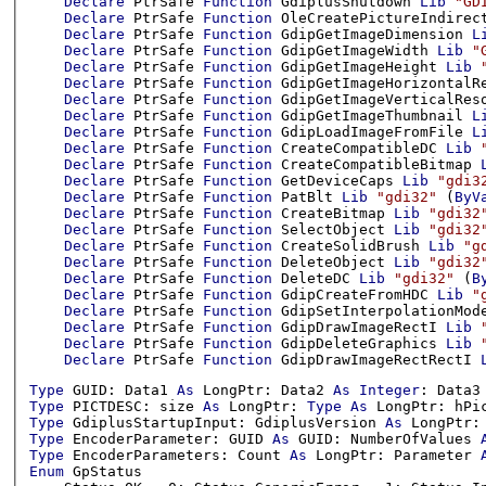
Declare
 PtrSafe 
Function
 GdiplusShutdown 
Lib
"GD
Declare
 PtrSafe 
Function
 OleCreatePictureIndirec
Declare
 PtrSafe 
Function
 GdipGetImageDimension 
L
Declare
 PtrSafe 
Function
 GdipGetImageWidth 
Lib
"
Declare
 PtrSafe 
Function
 GdipGetImageHeight 
Lib
Declare
 PtrSafe 
Function
 GdipGetImageHorizontalR
Declare
 PtrSafe 
Function
 GdipGetImageVerticalRes
Declare
 PtrSafe 
Function
 GdipGetImageThumbnail 
L
Declare
 PtrSafe 
Function
 GdipLoadImageFromFile 
L
Declare
 PtrSafe 
Function
 CreateCompatibleDC 
Lib
Declare
 PtrSafe 
Function
 CreateCompatibleBitmap 
Declare
 PtrSafe 
Function
 GetDeviceCaps 
Lib
"gdi3
Declare
 PtrSafe 
Function
 PatBlt 
Lib
"gdi32"
 (
ByV
Declare
 PtrSafe 
Function
 CreateBitmap 
Lib
"gdi32
Declare
 PtrSafe 
Function
 SelectObject 
Lib
"gdi32
Declare
 PtrSafe 
Function
 CreateSolidBrush 
Lib
"g
Declare
 PtrSafe 
Function
 DeleteObject 
Lib
"gdi32
Declare
 PtrSafe 
Function
 DeleteDC 
Lib
"gdi32"
 (
B
Declare
 PtrSafe 
Function
 GdipCreateFromHDC 
Lib
"
Declare
 PtrSafe 
Function
 GdipSetInterpolationMod
Declare
 PtrSafe 
Function
 GdipDrawImageRectI 
Lib
Declare
 PtrSafe 
Function
 GdipDeleteGraphics 
Lib
Declare
 PtrSafe 
Function
 GdipDrawImageRectRectI 
Type
 GUID: Data1 
As
 LongPtr: Data2 
As
Integer
: Data3
Type
 PICTDESC: size 
As
 LongPtr: 
Type
As
 LongPtr: hPi
Type
 GdiplusStartupInput: GdiplusVersion 
As
 LongPtr:
Type
 EncoderParameter: GUID 
As
 GUID: NumberOfValues 
Type
 EncoderParameters: Count 
As
 LongPtr: Parameter 
Enum
 GpStatus
