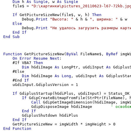
Dim
 h 
As
Single
, w 
As
Single
    file$ = 
"D:\картинки\pictures_20110623-l67-72kb.jp
If
 GetPictureSizeNew(file$, w, h) 
Then
        Debug.
Print
"Высота: "
 & h & 
", ширина: "
 & w

Else
        Debug.
Print
"Не удалось загрузить размеры карт
End
If
End
Sub
Function
 GetPictureSizeNew(
ByVal
 FileName$, 
ByRef
 imgW
On
Error
Resume
Next
:

    #If VBA7 
Then
Dim
 hGdiImage 
As
 LongPtr, uGdiInput 
As
 Gdiplus
    #Else

Dim
 hGdiImage 
As
Long
, uGdiInput 
As
 GdiplusSta
    #End 
If
    uGdiInput.GdiplusVersion = 1

If
 GdiplusStartup(hGdiPlus, uGdiInput) = Status_OK
If
 GdipCreateBitmapFromFile(StrPtr(FileName), 
Call
 GdipGetImageDimension(hGdiImage, imgW
            GdipDisposeImage hGdiImage        
End
If
        GdiplusShutdown hGdiPlus

End
If
End
Function