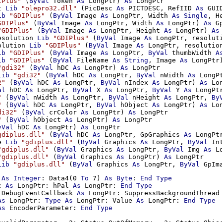
IPlus"
 (
ByVal
 Token 
As
 LongPtr) 
As
 LongPtr

t 
Lib
"olepro32.dll"
 (PicDesc 
As
 PICTDESC, RefIID 
As
 GUI
ib
"GDIPlus"
 (
ByVal
 Image 
As
 LongPtr, Width 
As
Single
, H
GDIPlus"
 (
ByVal
 Image 
As
 LongPtr, Width 
As
 LongPtr) 
As
 G
"GDIPlus"
 (
ByVal
 Image 
As
 LongPtr, Height 
As
 LongPtr) 
As
esolution 
Lib
"GDIPlus"
 (
ByVal
 Image 
As
 LongPtr, resolut
olution 
Lib
"GDIPlus"
 (
ByVal
 Image 
As
 LongPtr, resolutio
ib
"GDIPlus"
 (
ByVal
 Image 
As
 LongPtr, 
ByVal
 thumbWidth 
A
ib
"GDIPlus"
 (
ByVal
 FileName 
As
String
, Image 
As
 LongPtr
"gdi32"
 (
ByVal
 hDC 
As
 LongPtr) 
As
 LongPtr

Lib
"gdi32"
 (
ByVal
 hDC 
As
 LongPtr, 
ByVal
 nWidth 
As
 LongP
2"
 (
ByVal
 hDC 
As
 LongPtr, 
ByVal
 nIndex 
As
 LongPtr) 
As
 Lon
al
 hDC 
As
 LongPtr, 
ByVal
 X 
As
 LongPtr, 
ByVal
 Y 
As
 LongPt
"
 (
ByVal
 nWidth 
As
 LongPtr, 
ByVal
 nHeight 
As
 LongPtr, 
By
"
 (
ByVal
 hDC 
As
 LongPtr, 
ByVal
 hObject 
As
 LongPtr) 
As
 Lon
di32"
 (
ByVal
 crColor 
As
 LongPtr) 
As
 LongPtr

"
 (
ByVal
 hObject 
As
 LongPtr) 
As
 LongPtr

yVal
 hDC 
As
 LongPtr) 
As
 LongPtr

gdiplus.dll"
 (
ByVal
 hDC 
As
 LongPtr, GpGraphics 
As
 LongPt
e 
Lib
"gdiplus.dll"
 (
ByVal
 Graphics 
As
 LongPtr, 
ByVal
 In
"gdiplus.dll"
 (
ByVal
 Graphics 
As
 LongPtr, 
ByVal
 Img 
As
 L
"gdiplus.dll"
 (
ByVal
 Graphics 
As
 LongPtr) 
As
 LongPtr

Lib
"gdiplus.dll"
 (
ByVal
 Graphics 
As
 LongPtr, 
ByVal
 GpIm
 
As
Integer
: Data4(0 
To
 7) 
As
Byte
: 
End
Type
c 
As
 LongPtr: hPal 
As
 LongPtr: 
End
Type
 DebugEventCallback 
As
 LongPtr: SuppressBackgroundThread
As
 LongPtr: 
Type
As
 LongPtr: Value 
As
 LongPtr: 
End
Type
As
 EncoderParameter: 
End
Type