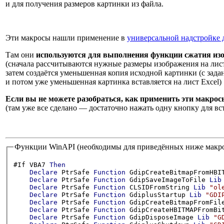
и для получения размеров картинки из файла.
Эти макросы нашли применение в
универсальной надстройке д
Там они
используются для выполнения функции сжатия изо
(сначала рассчитываются нужные размеры изображения на лист
затем создаётся уменьшенная копия исходной картинки (с зад
и потом уже уменьшенная картинка вставляется на лист Excel)
Если вы не можете разобраться, как применить эти макрос
(там уже все сделано — достаточно нажать одну кнопку для в
Функции WinAPI (необходимы для приведённых ниже макр
#If VBA7 
Then
Declare
 PtrSafe 
Function
 GdipCreateBitmapFromHBI
Declare
 PtrSafe 
Function
 GdipSaveImageToFile 
Lib
Declare
 PtrSafe 
Function
 CLSIDFromString 
Lib
"ol
Declare
 PtrSafe 
Function
 GdiplusStartup 
Lib
"GDI
Declare
 PtrSafe 
Function
 GdipCreateBitmapFromFil
Declare
 PtrSafe 
Function
 GdipCreateHBITMAPFromBi
Declare
 PtrSafe 
Function
 GdipDisposeImage 
Lib
"G