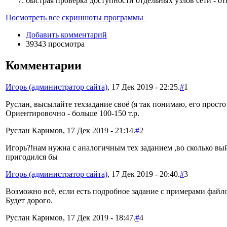
быстрая проверка доступности отдельных узлов сети - о
Посмотреть все скриншоты программы
Добавить комментарий
39343 просмотра
Комментарии
Игорь (администратор сайта)
, 17 Дек 2019 - 22:25.
#
1
Руслан, высылайте техзадание своё (я так понимаю, его просто 
Ориентировочно - больше 100-150 т.р.
Руслан Каримов, 17 Дек 2019 - 21:14.
#
2
Игорь?!нам нужна с аналогичным тех заданием ,во сколько выйд
пригодился бы
Игорь (администратор сайта)
, 17 Дек 2019 - 20:40.
#
3
Возможно всё, если есть подробное задание с примерами файл
Будет дорого.
Руслан Каримов, 17 Дек 2019 - 18:47.
#
4