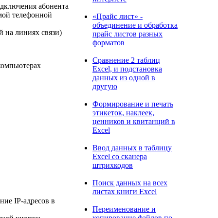
подключения абонента
мой телефонной
«Прайс лист» -
объединение и обработка
й на линиях связи)
прайс листов разных
форматов
Сравнение 2 таблиц
 компьютерах
Excel, и подстановка
данных из одной в
другую
Формирование и печать
этикеток, наклеек,
ценников и квитанций в
Excel
Ввод данных в таблицу
Excel со сканера
штрихкодов
Поиск данных на всех
листах книги Excel
ние IP-адресов в
Переименование и
копирование файлов по