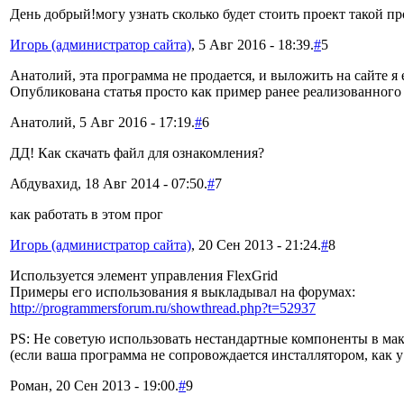
День добрый!могу узнать сколько будет стоить проект такой п
Игорь (администратор сайта)
, 5 Авг 2016 - 18:39.
#
5
Анатолий, эта программа не продается, и выложить на сайте 
Опубликована статья просто как пример ранее реализованного 
Анатолий, 5 Авг 2016 - 17:19.
#
6
ДД! Как скачать файл для ознакомления?
Абдувахид, 18 Авг 2014 - 07:50.
#
7
как работать в этом прог
Игорь (администратор сайта)
, 20 Сен 2013 - 21:24.
#
8
Используется элемент управления FlexGrid
Примеры его использования я выкладывал на форумах:
http://programmersforum.ru/showthread.php?t=52937
PS: Не советую использовать нестандартные компоненты в ма
(если ваша программа не сопровождается инсталлятором, как у
Роман, 20 Сен 2013 - 19:00.
#
9