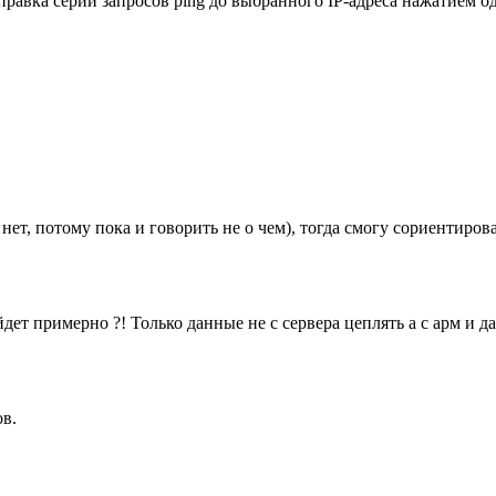
тправка серии запросов ping до выбранного IP-адреса нажатием 
нет, потому пока и говорить не о чем), тогда смогу сориентиров
ет примерно ?! Только данные не с сервера цеплять а с арм и д
ов.