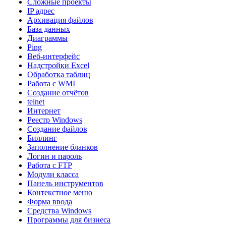
Сложные проекты
IP адрес
Архивация файлов
База данных
Диаграммы
Ping
Веб-интерфейс
Надстройки Excel
Обработка таблиц
Работа с WMI
Создание отчётов
telnet
Интернет
Реестр Windows
Создание файлов
Биллинг
Заполнение бланков
Логин и пароль
Работа с FTP
Модули класса
Панель инструментов
Контекстное меню
Форма ввода
Средства Windows
Программы для бизнеса