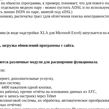
на обьектах (программа, к примеру, понимает, что для нового 
ь отдельную медную пару - можно пустить ADSL и по используе
ить линию ISDN по паре, занятой под xDSL)
иков), распечатка трасс (для облегчения поиска неисправносте
мма (в виде надстройки XLA для Microsoft Excel) запускается на
, загрузка обновлений программы с сайта.
ются различные модули для расширения функционала
.
ли:
ернет, дополнительные услуги),
вую систему,
X 4400 нажатием одной кнопки,
их работы), прочие отчёты на основании данных из АТС,
 и запись настроек) через Telnet
иллинговой системы, их обработка, автоматическое преобразова
ных отчётов)