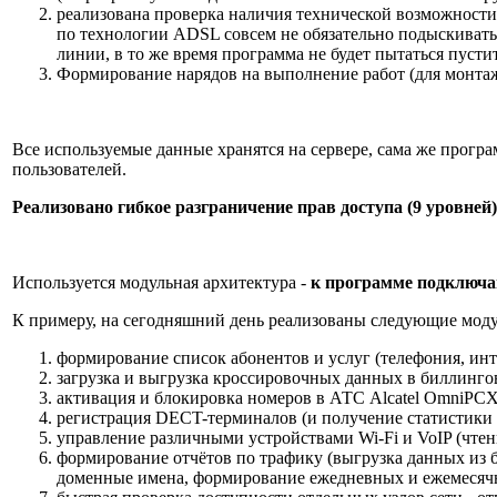
реализована проверка наличия технической возможности 
по технологии ADSL совсем не обязательно подыскиват
линии, в то же время программа не будет пытаться пуст
Формирование нарядов на выполнение работ (для монтажн
Все используемые данные хранятся на сервере, сама же програ
пользователей.
Реализовано гибкое разграничение прав доступа (9 уровней)
Используется модульная архитектура -
к программе подключа
К примеру, на сегодняшний день реализованы следующие моду
формирование список абонентов и услуг (телефония, инт
загрузка и выгрузка кроссировочных данных в биллинго
активация и блокировка номеров в АТС Alcatel OmniPC
регистрация DECT-терминалов (и получение статистики 
управление различными устройствами Wi-Fi и VoIP (чтение
формирование отчётов по трафику (выгрузка данных из б
доменные имена, формирование ежедневных и ежемесяч