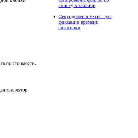
одной кнопки
списку в таблице
Секундомер в Excel - для
фиксации времени
автогонки
ать по стоимости.
а,инсталлятор