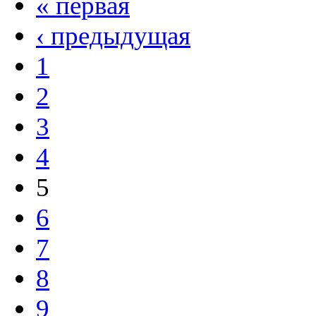
« первая
‹ предыдущая
1
2
3
4
5
6
7
8
9