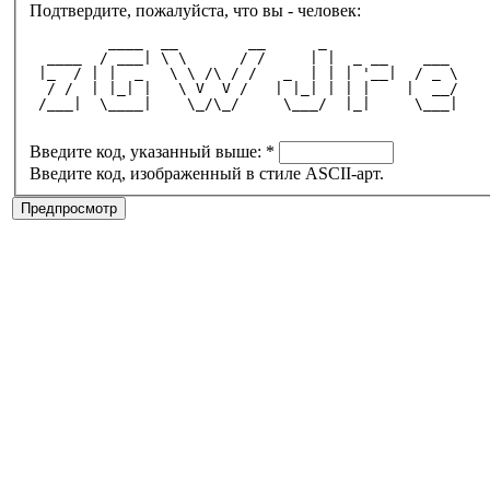
Подтвердите, пожалуйста, что вы - человек:
         ____  __        __      _               
  ____  / ___| \ \      / /     | |  _ __    ___ 
 |_  / | |  _   \ \ /\ / /   _  | | | '__|  / _ \
  / /  | |_| |   \ V  V /   | |_| | | |    |  __/
 /___|  \____|    \_/\_/     \___/  |_|     \___|
Введите код, указанный выше:
*
Введите код, изображенный в стиле ASCII-арт.