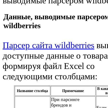
выводимые парсером wildbe
Данные, выводимые парсеро
wildberries
Парсер сайта wildberries
выв
доступные данные о товара
формируя файл Excel со
следующими столбцами:
В как
Название столбца
Примечание
в
При парсинге
брендов и
Если