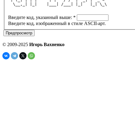
  \__,_| |_|    |___| /___| |_|   |_| \_\
Введите код, указанный выше:
*
Введите код, изображенный в стиле ASCII-арт.
© 2009-2025
Игорь Вахненко