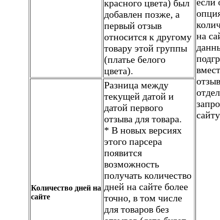
если
красного цвета) был
опци
добавлен позже, а
колич
первый отзыв
на са
относится к другому
данн
товару этой группы
подг
(платье белого
вмест
цвета).
отзы
Разница между
отде
текущей датой и
запро
датой первого
сайту
отзыва для товара.
* В новых версиях
этого парсера
появится
возможность
получать количество
дней на сайте более
Количество дней на
сайте
точно, в том числе
для товаров без