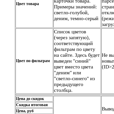
карточки товара.
парсе
Цвет товара
Примеры значений:
стран
светло-голубой,
откл
деним, темно-серый
(реж
загру
Список цветов
(через запятую),
соответствующий
фильтрам по цвету
на сайте. Здесь будет
Не вы
выведен "синий"
новых
Цвет по фильтрам
цвет вместо цвета
(ID>2
"деним" или
"светло-синего" из
предыдущего
столбца.
Цена до скидок
Скидка итоговая
Вывод
Цена, руб