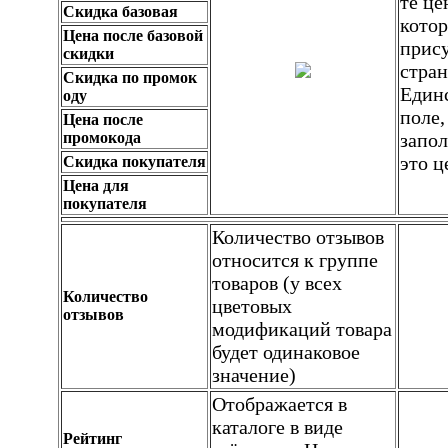
те це
Скидка базовая
кото
Цена после базовой
прис
скидки
стран
Скидка по промок
Един
оду
поле,
Цена после
промокода
запол
это ц
Скидка покупателя
Цена для
покупателя
Количество отзывов
относится к группе
товаров (у всех
Количество
цветовых
отзывов
модификаций товара
будет одинаковое
значение)
Отображается в
каталоге в виде
Рейтинг