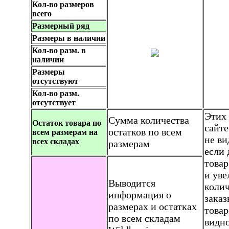
Кол-во размеров
всего
Размерный ряд
Размеры в наличии
Кол-во разм. в
наличии
Размеры
отсутствуют
Кол-во разм.
отсутствует
Этих
Сумма количества
Остаток товара по
сайт
остатков по всем
всем размерам на
не ви
всех складах
размерам
если 
товар
и уве
Выводится
колич
информация о
зака
размерах и остатках
товар
по всем складам
видно