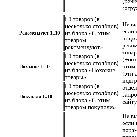
(реж
загру
ID товаров (в
Не вы
несколько столбцов)
если
из блока «С этим
Рекомендуют 1..10
опци
товаром
реко
рекомендуют»
това
ID товаров (в
(+пох
несколько столбцов)
этим
Похожие 1..10
из блока «Похожие
(эти 
товары»
подг
ID товаров (в
отде
несколько столбцов)
запро
Покупали 1..10
из блока «С этим
сайту
товаром покупали»
Не вы
если 
пара