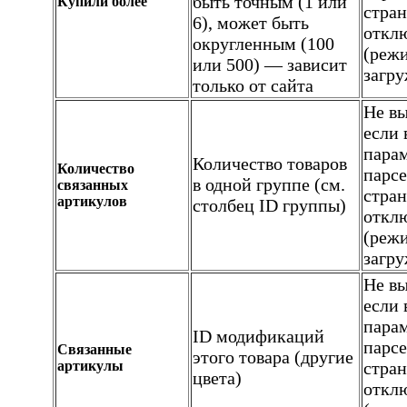
быть точным (1 или
Купили более
стран
6), может быть
откл
округленным (100
(реж
или 500) — зависит
загру
только от сайта
Не вы
если 
пара
Количество товаров
Количество
парсе
в одной группе (см.
связанных
стран
артикулов
столбец ID группы)
откл
(реж
загру
Не вы
если 
пара
ID модификаций
парсе
Связанные
этого товара (другие
артикулы
стран
цвета)
откл