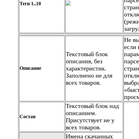
парсе
Теги 1..10
стран
откл
(реж
загру
Не вы
если 
Текстовый блок
пара
описания, без
парсе
характеристик.
стран
Описание
Заполнено не для
отклю
всех товаров.
выбр
«быс
прос
Текстовый блок над
описанием.
Состав
Присутствует не у
всех товаров.
Имена скачанных