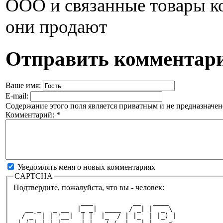
ООО и связанные товары к
они продают
Отправить комментар
Ваше имя:
E-mail:
Содержание этого поля является приватным и не предназначено
Комментарий:
*
Уведомлять меня о новых комментариях
CAPTCHA
Подтвердите, пожалуйста, что вы - человек:
                 ___          __   ____  
   __ _   _ __  |_ _|  ____  / _| |  _ \ 
  / _` | | '__|  | |  |_  / | |_  | |_) |
 | (_| | | |     | |   / /  |  _| |  _ < 