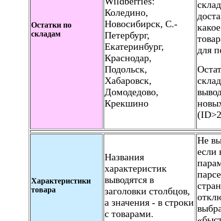
Wildberries:
склад
Коледино,
доста
Новосибирск, С.-
Остатки по
какое
складам
Петербург,
товар
Екатеринбург,
для п
Краснодар,
Подольск,
Остат
Хабаровск,
склад
Домодедово,
вывод
Крекшино
новых
(ID>2
Не вы
если 
Названия
пара
характеристик
парсе
выводятся в
Характеристики
стран
товара
заголовки столбцов,
отклю
а значения - в строки
выбр
с товарами.
«быс