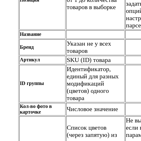
задат
товаров в выборке
опци
наст
парсе
Название
Указан не у всех
Бренд
товаров
SKU (ID) товара
Артикул
Идентификатор,
единый для разных
модификаций
ID группы
(цветов) одного
товара
Кол-во фото в
Числовое значение
карточке
Не вы
Список цветов
если 
(через запятую) из
пара