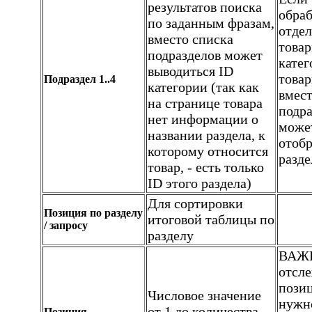
результатов поиска
обра
по заданным фразам,
отде
вместо списка
товар
подразделов может
катег
выводиться ID
товар
Подраздел 1..4
категории (так как
вмест
на странице товара
подра
нет информации о
може
названии раздела, к
отобр
которому относится
разде
товар, - есть только
ID этого раздела)
Для сортировки
Позиция по разделу
итоговой таблицы по
/ запросу
разделу
ВАЖН
отсл
позиц
Числовое значение
нужн
от 1 до количества
Позиция