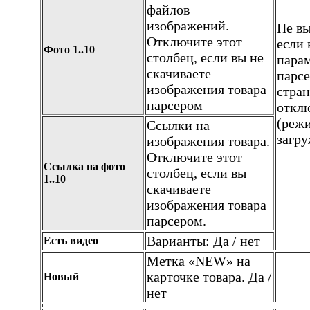
файлов
изображений.
Не вы
Отключите этот
если 
Фото 1..10
столбец, если вы не
пара
скачиваете
парсе
изображения товара
стран
парсером
откл
(реж
Ссылки на
загру
изображения товара.
Отключите этот
Ссылка на фото
столбец, если вы
1..10
скачиваете
изображения товара
парсером.
Варианты: Да / нет
Есть видео
Метка «NEW» на
карточке товара. Да /
Новый
нет