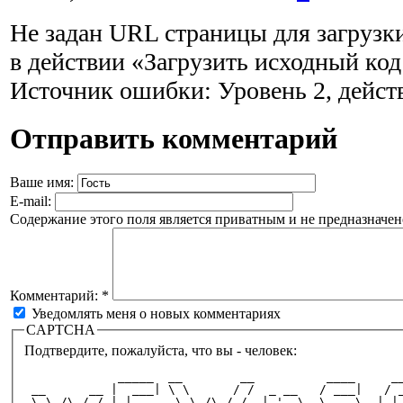
Не задан URL страницы для загрузк
в действии «Загрузить исходный ко
Источник ошибки: Уровень 2, дейст
Отправить комментарий
Ваше имя:
E-mail:
Содержание этого поля является приватным и не предназначено
Комментарий:
*
Уведомлять меня о новых комментариях
CAPTCHA
Подтвердите, пожалуйста, что вы - человек:
             _____  __        __          ____     _
 __      __ |  ___| \ \      / /  _ __   / ___|   / 
 \ \ /\ / / | |_     \ \ /\ / /  | '_ \  \___ \  | |