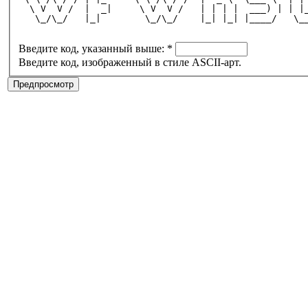
  \ V  V /  |  _|     \ V  V /   | | | |  ___) | | |
   \_/\_/   |_|        \_/\_/    |_| |_| |____/   \_
Введите код, указанный выше:
*
Введите код, изображенный в стиле ASCII-арт.