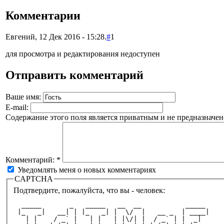
Комментарии
Евгений, 12 Дек 2016 - 15:28.
#
1
для просмотра и редактирования недоступен
Отправить комментарий
Ваше имя:
E-mail:
Содержание этого поля является приватным и не предназначено
Комментарий:
*
Уведомлять меня о новых комментариях
CAPTCHA
Подтвердите, пожалуйста, что вы - человек:
  _____       _   _____   __  __           _____ 
 |_   _|   __| | |_   _| |  \/  |   __ _  | ____|
   | |    / _` |   | |   | |\/| |  / _` | |  _|  