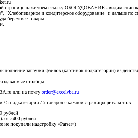
et.ru
главной странице нажимаем ссылку ОБОРУДОВАНИЕ - видим список
", "Хлебопекарное и кондитерское оборудование" и дальше по с
да берем все товары.
и.
 выполнение загрузки файлов (картинок подкатегорий) из действ
создаваемые столбцы
BA.ru или на почту
order@excelvba.ru
й / 5 подкатегорий / 5 товаров с каждой страницы результатов
0 рублей
):
от 2400 рублей
ее не покупали надстройку «Parser»)