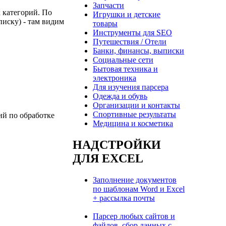
Запчасти
 категорий. По
Игрушки и детские
писку) - там видим
товары
Инструменты для SEO
Путешествия / Отели
Банки, финансы, выписки
Социальные сети
Бытовая техника и
электроника
Для изучения парсера
Одежда и обувь
Организации и контакты
Спортивные результаты
ий по обработке
Медицина и косметика
НАДСТРОЙКИ
ДЛЯ EXCEL
Заполнение документов
по шаблонам Word и Excel
+ рассылка почты
Парсер любых сайтов и
файлов, сбор данных с