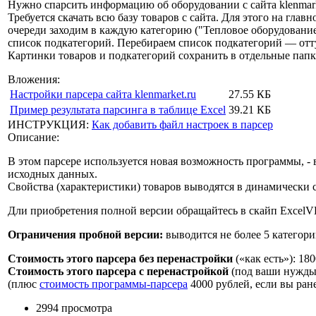
Нужно спарсить информацию об оборудовании с сайта klenmark
Требуется скачать всю базу товаров с сайта. Для этого на 
очереди заходим в каждую категорию ("Тепловое оборудование
список подкатегорий. Перебираем список подкатегорий — отту
Картинки товаров и подкатегорий сохранить в отдельные папк
Вложения:
Настройки парсера сайта klenmarket.ru
27.55 КБ
Пример результата парсинга в таблице Excel
39.21 КБ
ИНСТРУКЦИЯ:
Как добавить файл настроек в парсер
Описание:
В этом парсере используется новая возможность программы, -
исходных данных.
Свойства (характеристики) товаров выводятся в динамически 
Дли приобретения полной версии обращайтесь в скайп ExcelV
Ограничения пробной версии:
выводится не более 5 категори
Стоимость этого парсера без перенастройки
(«как есть»):
180
Стоимость этого парсера c перенастройкой
(под ваши нужды
(плюс
стоимость программы-парсера
4000 рублей
, если вы ран
2994 просмотра