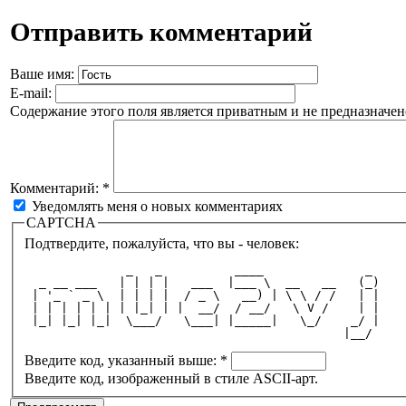
Отправить комментарий
Ваше имя:
E-mail:
Содержание этого поля является приватным и не предназначено
Комментарий:
*
Уведомлять меня о новых комментариях
CAPTCHA
Подтвердите, пожалуйста, что вы - человек:
              _   _          ____              _ 
  _ __ ___   | | | |   ___  |___ \  __   __   (_)
 | '_ ` _ \  | | | |  / _ \   __) | \ \ / /   | |
 | | | | | | | |_| | |  __/  / __/   \ V /    | |
 |_| |_| |_|  \___/   \___| |_____|   \_/    _/ |
                                            |__/ 
Введите код, указанный выше:
*
Введите код, изображенный в стиле ASCII-арт.