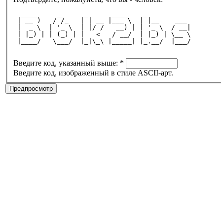
  ____     __     _      ____    _           
 | __ )   / /_   | | __ |___ \  | |__    ___ 
 |  _ \  | '_ \  | |/ /   __) | | '_ \  / __|
 | |_) | | (_) | |   <   / __/  | |_) | \__ \
 |____/   \___/  |_|\_\ |_____| |_.__/  |___/
Введите код, указанный выше:
*
Введите код, изображенный в стиле ASCII-арт.