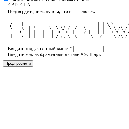
CAPTCHA
Подтвердите, пожалуйста, что вы - человек:
  ____                                  _  __       
 / ___|   _ __ ___   __  __   ___      | | \ \      
 \___ \  | '_ ` _ \  \ \/ /  / _ \  _  | |  \ \ /\ /
  ___) | | | | | | |  >  <  |  __/ | |_| |   \ V  V 
 |____/  |_| |_| |_| /_/\_\  \___|  \___/     \_/\_/
Введите код, указанный выше:
*
Введите код, изображенный в стиле ASCII-арт.