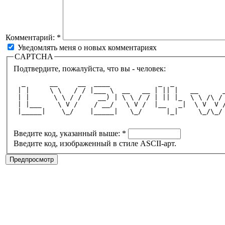
Комментарий:
*
Уведомлять меня о новых комментариях
CAPTCHA
Подтвердите, пожалуйста, что вы - человек:
  _      __     __  ____            _  _            
 | |     \ \   / / |___ \  __   __ | || |   __      
 | |      \ \ / /    __) | \ \ / / | || |_  \ \ /\ /
 | |___    \ V /    / __/   \ V /  |__   _|  \ V  V 
 |_____|    \_/    |_____|   \_/      |_|     \_/\_/
Введите код, указанный выше:
*
Введите код, изображенный в стиле ASCII-арт.