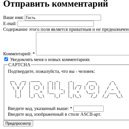
Отправить комментарий
Ваше имя:
E-mail:
Содержание этого поля является приватным и не предназначено
Комментарий:
*
Уведомлять меня о новых комментариях
CAPTCHA
Подтвердите, пожалуйста, что вы - человек:
 __   __  ____    _  _     _       ___       _    
 \ \ / / |  _ \  | || |   | | __  / _ \     / \   
  \ V /  | |_) | | || |_  | |/ / | (_) |   / _ \  
   | |   |  _ <  |__   _| |   <   \__, |  / ___ \ 
   |_|   |_| \_\    |_|   |_|\_\    /_/  /_/   \_\
Введите код, указанный выше:
*
Введите код, изображенный в стиле ASCII-арт.