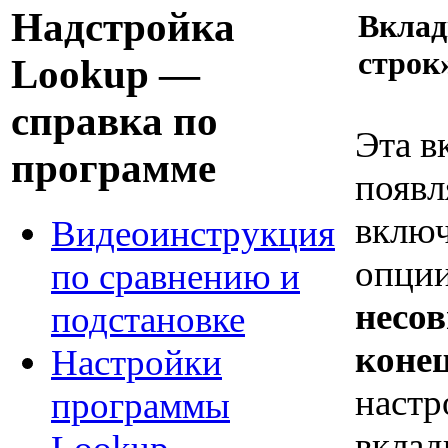
Надстройка
Вклад
строк
Lookup —
справка по
Эта в
программе
появл
вклю
Видеоинструкция
опции
по сравнению и
несо
подстановке
коне
Настройки
настр
программы
вклад