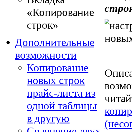
стро
«Копирование
строк»
Дополнительные
возможности
Копирование
Описа
новых строк
возм
прайс-листа из
читай
одной таблицы
копир
в другую
(несо
Сравнение двух