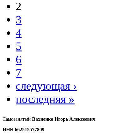
2
3
4
5
6
7
следующая ›
последняя »
Самозанятый
Вахненко Игорь Алексеевич
ИНН 662515577809