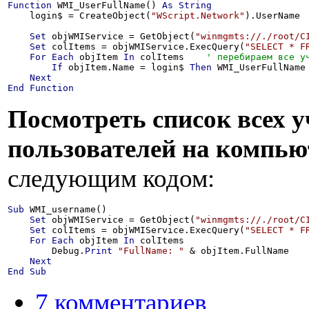
Function
 WMI_UserFullName() 
As
String
    login$ = CreateObject(
"WScript.Network"
).UserName 
Set
 objWMIService = GetObject(
"winmgmts://./root/C
Set
 colItems = objWMIService.ExecQuery(
"SELECT * F
For
Each
 objItem 
In
 colItems    
If
 objItem.Name = login$ 
Then
 WMI_UserFullName 
Next
End
Function
Посмотреть список всех 
пользователей на компью
следующим кодом:
Sub
 WMI_username()

Set
 objWMIService = GetObject(
"winmgmts://./root/C
Set
 colItems = objWMIService.ExecQuery(
"SELECT * F
For
Each
 objItem 
In
 colItems

        Debug.
Print
"FullName: "
 & objItem.FullName

Next
End
Sub
7 комментариев