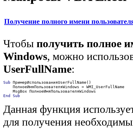
Получение полного имени пользовате
Чтобы
получить полное и
Windows
, можно использо
UserFullName
:
Sub
 ПримерИспользованияUserFullName()

    ПолноеИмяПользователяWindows = WMI_UserFullName

End
Sub
Данная функция используе
для получения необходимы