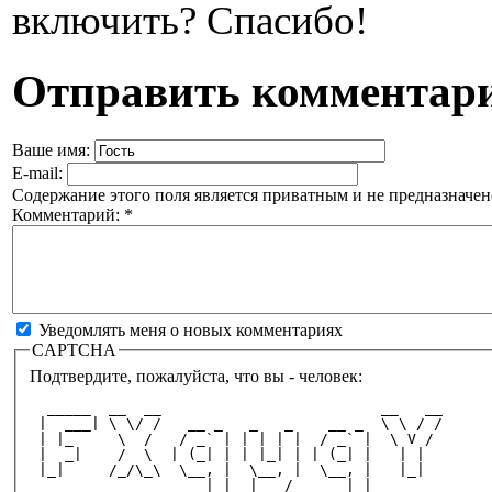
включить? Спасибо!
Отправить комментар
Ваше имя:
E-mail:
Содержание этого поля является приватным и не предназначено
Комментарий:
*
Уведомлять меня о новых комментариях
CAPTCHA
Подтвердите, пожалуйста, что вы - человек:
  _____  __  __                         __   __
 |  ___| \ \/ /   __ _   _   _    __ _  \ \ / /
 | |_     \  /   / _` | | | | |  / _` |  \ V / 
 |  _|    /  \  | (_| | | |_| | | (_| |   | |  
 |_|     /_/\_\  \__, |  \__, |  \__, |   |_|  
                    |_|  |___/      |_|        