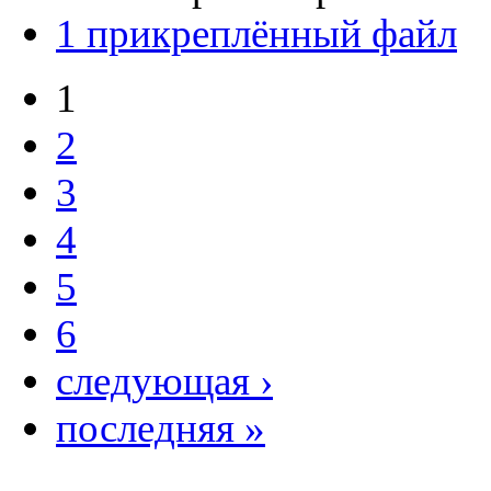
1 прикреплённый файл
1
2
3
4
5
6
следующая ›
последняя »