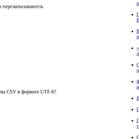
р
и перезаписываются.
П
E
В
п
«
л
С
о
Ф
и
йлы CSV в формате UTF-8?
В
П
П
т
С