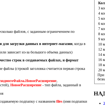
Кол
3 к
4 к
5 к
6 к
7 к
 несколько файлов, с заданным ограничением по
8 к
9 к
 для загрузки данных в интернет-магазин
, когда в
10 
12 
или зависает из-за большого объема данных)
14 
16 
ество строк в создаваемых файлах, и формат
18 
е файлы (строкой заголовка считается первая строка
20 
При 
без
ходногоФайла.НовоеРасширение
,
стей),
НовоеРасширение
- тип файла, заданный в
НА
ия
оздаваемую подпапку с названием
files
(имя подпапки
З