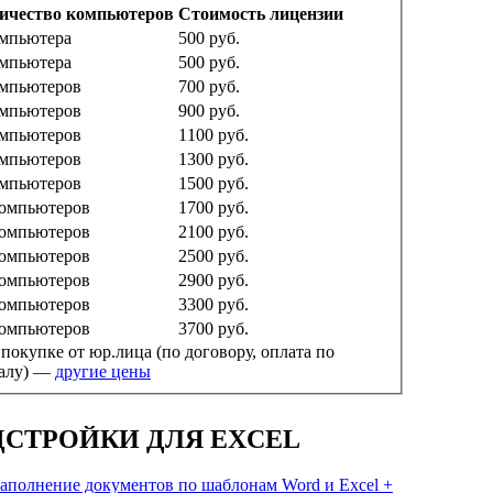
ичество компьютеров
Стоимость лицензии
омпьютера
500
руб.
омпьютера
500
руб.
омпьютеров
700
руб.
омпьютеров
900
руб.
омпьютеров
1100
руб.
омпьютеров
1300
руб.
омпьютеров
1500
руб.
компьютеров
1700
руб.
компьютеров
2100
руб.
компьютеров
2500
руб.
компьютеров
2900
руб.
компьютеров
3300
руб.
компьютеров
3700
руб.
покупке от юр.лица (по договору, оплата по
налу) —
другие цены
ДСТРОЙКИ ДЛЯ EXCEL
аполнение документов по шаблонам Word и Excel +