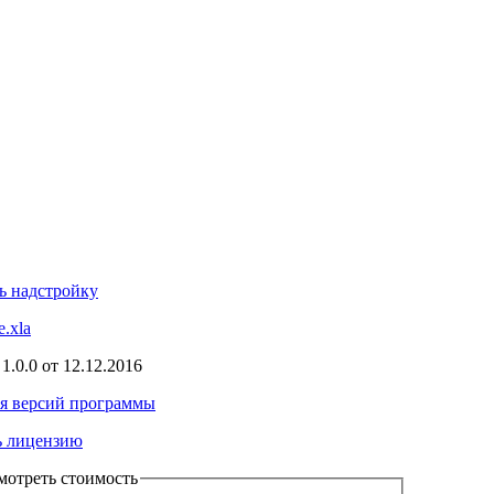
ь надстройку
e.xla
я
1.0.0
от
12.12.2016
я версий программы
ь лицензию
мотреть стоимость