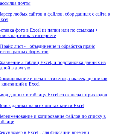
ассылка почты
арсер любых сайтов и файлов, сбор данных с сайта в
xcel
ставка фото в Excel из папки или по ссылкам +
оиск картинок в интернете
Прайс лист» - объединение и обработка прайс
истов разных форматов
равнение 2 таблиц Excel, и подстановка данных из
дной в другую
ормирование и печать этикеток, наклеек, ценников
 квитанций в Excel
вод данных в таблицу Excel со сканера штрихкодов
оиск данных на всех листах книги Excel
ереименование и копирование файлов по списку в
аблице
екундомер в Excel - для фиксации времени