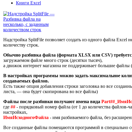
Книги Excel
Надстройка SplitFile позволяет создать из одного файла Excel
количеству строк.
Обычно разбивка файла (формата XLSX или CSV) требуется
загружаемом файле много строк (десятки тысяч),
а движок интернет магазина не поддерживает большие файлы (
В настройках программы можно задать максимальное колич
создаваемых файлов.
Есть также опция добавления строки заголовка во все созданны
листа, — она будет скопирована во все файлы)
Файлы после разбивки получают имена вида
Part##_ИмяИс
где
##
- порядковый номер файла (от 1 до количества файлов-ча
настройках,
ИмяИсходногоФайла
- имя разбиваемого файла, без расширен
Все созданные файлы помещаются программой в специально с