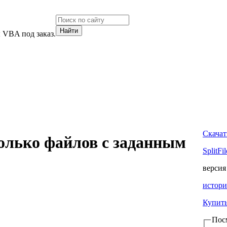
 VBA под заказ.
Скачат
колько файлов с заданным
SplitFil
верси
истори
Купит
Пос