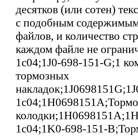
десятков (или сотен) те
с подобным содержимым:
файлов, и количество ст
каждом файле не ограни
1c04;1J0-698-151-G;1 ко
тормозных
накладок;1J0698151G;1J
1c04;1H0698151A;Торм
колодки;1H0698151A;1H
1c04;1K0-698-151-B;То