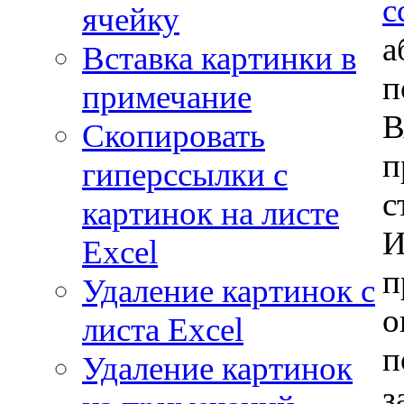
с
ячейку
а
Вставка картинки в
п
примечание
В
Скопировать
п
гиперссылки с
с
картинок на листе
И
Excel
п
Удаление картинок с
о
листа Excel
п
Удаление картинок
з