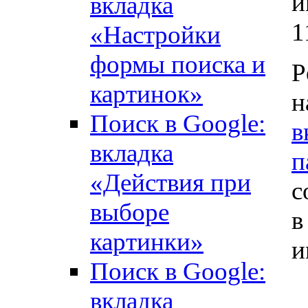
и
вкладка
1
«Настройки
формы поиска и
Р
картинок»
н
Поиск в Google:
в
вкладка
п
«Действия при
с
выборе
в
картинки»
и
Поиск в Google:
вкладка