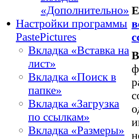
«Дополнительно»
Е
Настройки программы
в
PastePictures
с
Вкладка «Вставка на
В
лист»
ф
Вкладка «Поиск в
р
папке»
с
Вкладка «Загрузка
о
по ссылкам»
и
Вкладка «Размеры»
н