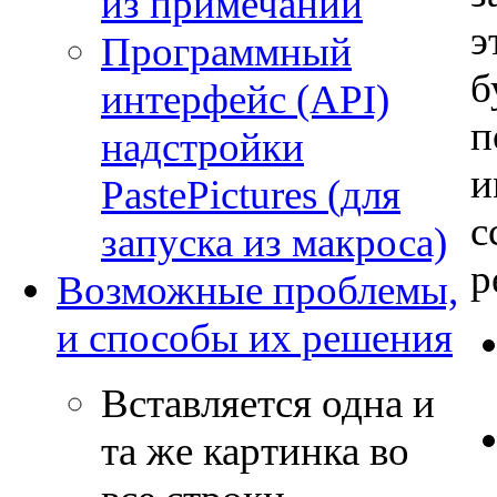
из примечаний
э
Программный
б
интерфейс (API)
п
надстройки
и
PastePictures (для
с
запуска из макроса)
р
Возможные проблемы,
и способы их решения
Вставляется одна и
та же картинка во