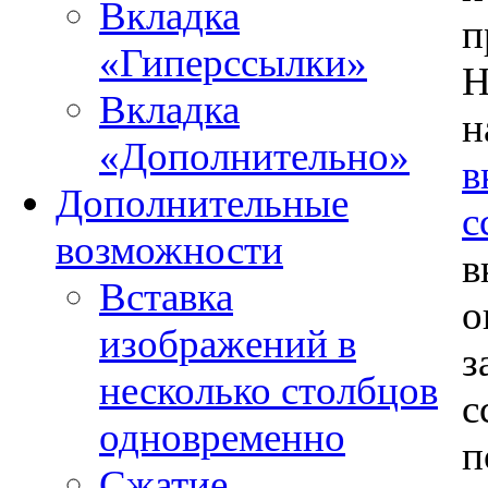
Вкладка
п
«Гиперссылки»
Н
Вкладка
н
«Дополнительно»
в
Дополнительные
с
возможности
в
Вставка
о
изображений в
з
несколько столбцов
с
одновременно
п
Сжатие