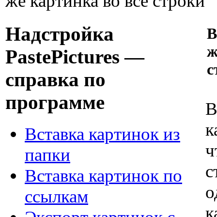
же картинка во все строки
Надстройка
В
ж
PastePictures —
с
справка по
программе
В
к
Вставка картинок из
ч
папки
с
Вставка картинок по
о
ссылкам
к