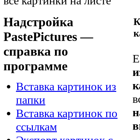
все картинки на листе
Надстройка
К
к
PastePictures —
справка по
Е
программе
и
к
Вставка картинок из
в
папки
н
Вставка картинок по
в
ссылкам