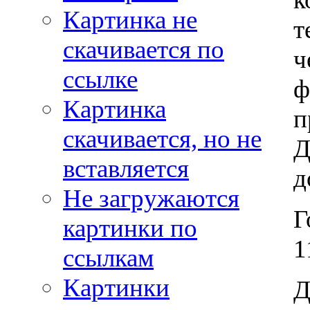
Картинка не
т
скачивается по
ч
ссылке
ф
Картинка
п
скачивается, но не
Д
вставляется
д
Не загружаются
Г
картинки по
1
ссылкам
Картинки
Д