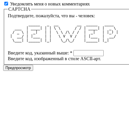
Уведомлять меня о новых комментариях
CAPTCHA
Подтвердите, пожалуйста, что вы - человек:
         _____   _  __        __  _____   ____  
   ___  | ____| | | \ \      / / | ____| |  _ \ 
  / _ \ |  _|   | |  \ \ /\ / /  |  _|   | |_) |
 |  __/ | |___  | |   \ V  V /   | |___  |  __/ 
  \___| |_____| |_|    \_/\_/    |_____| |_|    
Введите код, указанный выше:
*
Введите код, изображенный в стиле ASCII-арт.