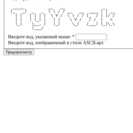
  _____          __   __                _    
 |_   _|  _   _  \ \ / / __   __  ____ | | __
   | |   | | | |  \ V /  \ \ / / |_  / | |/ /
   | |   | |_| |   | |    \ V /   / /  |   < 
   |_|    \__, |   |_|     \_/   /___| |_|\_\
          |___/                              
Введите код, указанный выше:
*
Введите код, изображенный в стиле ASCII-арт.