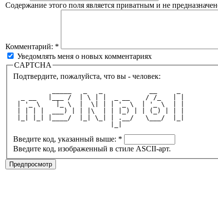
Содержание этого поля является приватным и не предназначено
Комментарий:
*
Уведомлять меня о новых комментариях
CAPTCHA
Подтвердите, пожалуйста, что вы - человек:
          _____   _   _            __     _ 
  _ __   |___ /  | \ | |  _ __    / /_   | |
 | '_ \    |_ \  |  \| | | '_ \  | '_ \  | |
 | | | |  ___) | | |\  | | |_) | | (_) | | |
 |_| |_| |____/  |_| \_| | .__/   \___/  |_|
                         |_|                
Введите код, указанный выше:
*
Введите код, изображенный в стиле ASCII-арт.