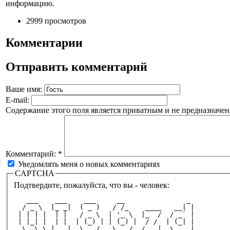
информацию.
2999 просмотров
Комментарии
Отправить комментарий
Ваше имя:
E-mail:
Содержание этого поля является приватным и не предназначено
Комментарий:
*
Уведомлять меня о новых комментариях
CAPTCHA
Подтвердите, пожалуйста, что вы - человек:
   ___    ___    ___     __               _ 
  / _ \  |_ _|  ( _ )   / /_    ____   __| |
 | | | |  | |   / _ \  | '_ \  |_  /  / _` |
 | |_| |  | |  | (_) | | (_) |  / /  | (_| |
  \__\_\ |___|  \___/   \___/  /___|  \__,_|