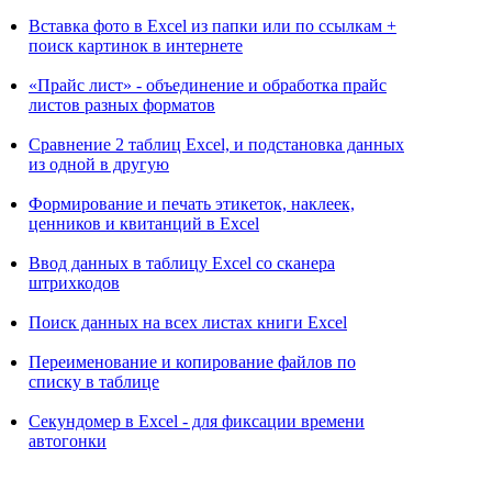
Вставка фото в Excel из папки или по ссылкам +
поиск картинок в интернете
«Прайс лист» - объединение и обработка прайс
листов разных форматов
Сравнение 2 таблиц Excel, и подстановка данных
из одной в другую
Формирование и печать этикеток, наклеек,
ценников и квитанций в Excel
Ввод данных в таблицу Excel со сканера
штрихкодов
Поиск данных на всех листах книги Excel
Переименование и копирование файлов по
списку в таблице
Секундомер в Excel - для фиксации времени
автогонки