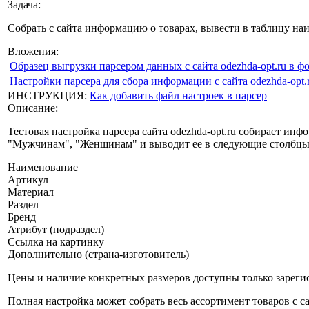
Задача:
Собрать с сайта информацию о товарах, вывести в таблицу наи
Вложения:
Образец выгрузки парсером данных с сайта odezhda-opt.ru в ф
Настройки парсера для сбора информации с сайта odezhda-opt.
ИНСТРУКЦИЯ:
Как добавить файл настроек в парсер
Описание:
Тестовая настройка парсера сайта odezhda-opt.ru собирает инф
"Мужчинам", "Женщинам" и выводит ее в следующие столбцы
Наименование
Артикул
Материал
Раздел
Бренд
Атрибут (подраздел)
Ссылка на картинку
Дополнительно (страна-изготовитель)
Цены и наличие конкретных размеров доступны только зареги
Полная настройка может собрать весь ассортимент товаров с 