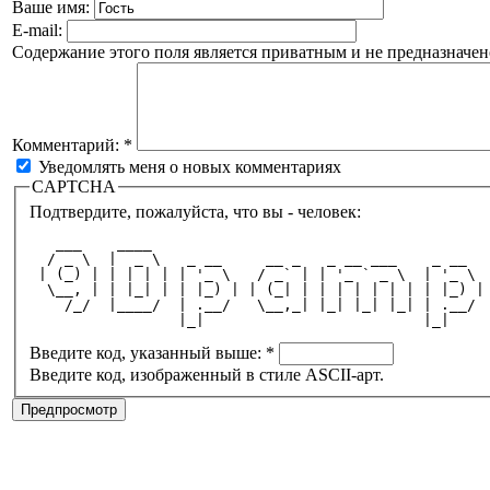
Ваше имя:
E-mail:
Содержание этого поля является приватным и не предназначено
Комментарий:
*
Уведомлять меня о новых комментариях
CAPTCHA
Подтвердите, пожалуйста, что вы - человек:
   ___    ____                                      
  / _ \  |  _ \   _ __     __ _   _ __ ___    _ __  
 | (_) | | | | | | '_ \   / _` | | '_ ` _ \  | '_ \ 
  \__, | | |_| | | |_) | | (_| | | | | | | | | |_) |
    /_/  |____/  | .__/   \__,_| |_| |_| |_| | .__/ 
                 |_|                         |_|    
Введите код, указанный выше:
*
Введите код, изображенный в стиле ASCII-арт.