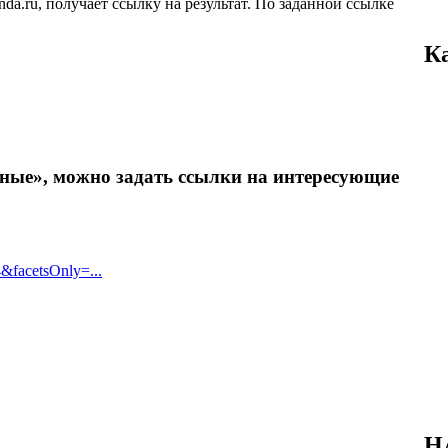
da.ru, получает ссылку на результат. По заданной ссылке
К
нные», можно задать ссылки на интересующие
4&facetsOnly=...
Н