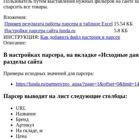
Пользователь путем выставления нужных фильтров на сайте lun
спарсить все товары.
Вложения:
Пример результата работы парсера в таблице Excel
15.54 КБ
Настройки парсера сайта lunda.ru
5.8 КБ
ИНСТРУКЦИЯ:
Как добавить файл настроек в парсер
Описание:
В настройках парсера, на вкладке «Исходные да
разделы сайта
Примеры исходных значений для парсера:
https://lunda.ru/partners/pro_aqua/?page=1&offset=0&limit=1
Парсер выводит на лист следующие столбцы:
URL
Название
Бренд
Артикул
На складе, м
Цена