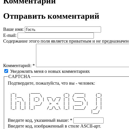
Комментарии
Отправить комментарий
Ваше имя:
E-mail:
Содержание этого поля является приватным и не предназначено
Комментарий:
*
Уведомлять меня о новых комментариях
CAPTCHA
Подтвердите, пожалуйста, что вы - человек:
  _       ____           _   ____      _ 
 | |__   |  _ \  __  __ (_) / ___|    (_)
 | '_ \  | |_) | \ \/ / | | \___ \    | |
 | | | | |  __/   >  <  | |  ___) |   | |
 |_| |_| |_|     /_/\_\ |_| |____/   _/ |
                                    |__/ 
Введите код, указанный выше:
*
Введите код, изображенный в стиле ASCII-арт.