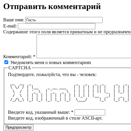
Отправить комментарий
Ваше имя:
E-mail:
Содержание этого поля является приватным и не предназначено
Комментарий:
*
Уведомлять меня о новых комментариях
CAPTCHA
Подтвердите, пожалуйста, что вы - человек:
 __  __  _                   _   _   _  _     _   _ 
 \ \/ / | |__    _ __ ___   | | | | | || |   | | | |
  \  /  | '_ \  | '_ ` _ \  | | | | | || |_  | |_| |
  /  \  | | | | | | | | | | | |_| | |__   _| |  _  |
 /_/\_\ |_| |_| |_| |_| |_|  \___/     |_|   |_| |_|
Введите код, указанный выше:
*
Введите код, изображенный в стиле ASCII-арт.